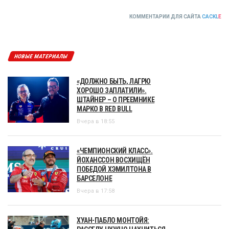
КОММЕНТАРИИ ДЛЯ САЙТА
CACKL
E
НОВЫЕ МАТЕРИАЛЫ
«ДОЛЖНО БЫТЬ, ЛАГРЮ
ХОРОШО ЗАПЛАТИЛИ».
ШТАЙНЕР – О ПРЕЕМНИКЕ
МАРКО В RED BULL
Вчера в 18:55
«ЧЕМПИОНСКИЙ КЛАСС».
ЙОХАНССОН ВОСХИЩЁН
ПОБЕДОЙ ХЭМИЛТОНА В
БАРСЕЛОНЕ
Вчера в 17:58
ХУАН-ПАБЛО МОНТОЙЯ: