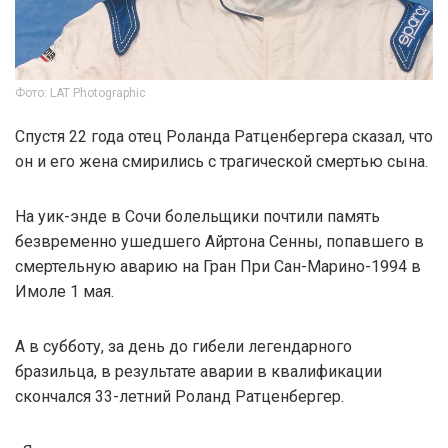
Фото: LAT Photographic
Спустя 22 года отец Роланда Ратценбергера сказал, что
он и его жена смирились с трагической смертью сына.
На уик-энде в Сочи болельщики почтили память
безвременно ушедшего Айртона Сенны, попавшего в
смертельную аварию на Гран При Сан-Марино-1994 в
Имоле 1 мая.
А в субботу, за день до гибели легендарного
бразильца, в результате аварии в квалификации
скончался 33-летний Роланд Ратценбергер.