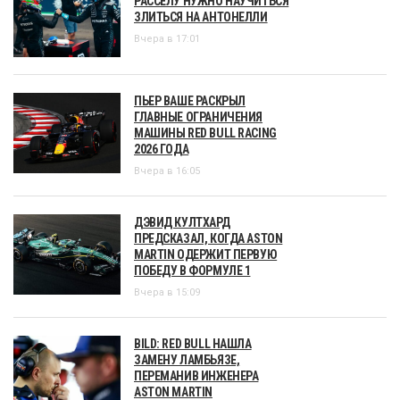
РАССЕЛУ НУЖНО НАУЧИТЬСЯ
ЗЛИТЬСЯ НА АНТОНЕЛЛИ
Вчера в 17:01
ПЬЕР ВАШЕ РАСКРЫЛ
ГЛАВНЫЕ ОГРАНИЧЕНИЯ
МАШИНЫ RED BULL RACING
2026 ГОДА
Вчера в 16:05
ДЭВИД КУЛТХАРД
ПРЕДСКАЗАЛ, КОГДА ASTON
MARTIN ОДЕРЖИТ ПЕРВУЮ
ПОБЕДУ В ФОРМУЛЕ 1
Вчера в 15:09
BILD: RED BULL НАШЛА
ЗАМЕНУ ЛАМБЬЯЗЕ,
ПЕРЕМАНИВ ИНЖЕНЕРА
ASTON MARTIN