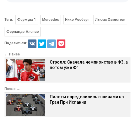
Теги:
Формула 1
Mercedes
Нико Росберг
Льюис Хэмилтон
Фернандо Алонсо
Поделиться:
← Ранее
Стролл: Сначала чемпионство в Ф3, а
потом уже Ф1
Позже →
Пилоты определились с шинами на
Гран При Испании