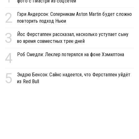
фото с Пиастри из соцсетей
2
Гэри Андерсон: Соперникам Aston Martin будет сложно
повторить подход Ньюи
3
Йос Ферстаппен рассказал, насколько уступает сыну
во время совместных трек-дней
4
Роб Смедли: Леклер потерялся на фоне Хэмилтона
5
Эндрю Бенсон: Сайнс надеется, что Ферстаппен уйдёт
из Red Bull