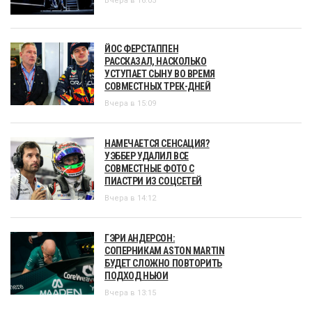
Вчера в 16:05
ЙОС ФЕРСТАППЕН
РАССКАЗАЛ, НАСКОЛЬКО
УСТУПАЕТ СЫНУ ВО ВРЕМЯ
СОВМЕСТНЫХ ТРЕК-ДНЕЙ
Вчера в 15:09
НАМЕЧАЕТСЯ СЕНСАЦИЯ?
УЭББЕР УДАЛИЛ ВСЕ
СОВМЕСТНЫЕ ФОТО С
ПИАСТРИ ИЗ СОЦСЕТЕЙ
Вчера в 14:12
ГЭРИ АНДЕРСОН:
СОПЕРНИКАМ ASTON MARTIN
БУДЕТ СЛОЖНО ПОВТОРИТЬ
ПОДХОД НЬЮИ
Вчера в 13:15