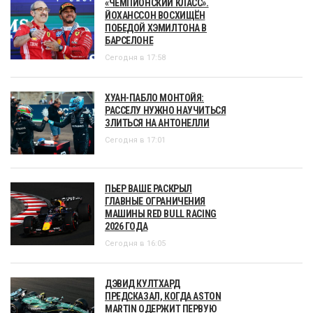
«ЧЕМПИОНСКИЙ КЛАСС».
ЙОХАНССОН ВОСХИЩЁН
ПОБЕДОЙ ХЭМИЛТОНА В
БАРСЕЛОНЕ
Сегодня в 17:58
ХУАН-ПАБЛО МОНТОЙЯ:
РАССЕЛУ НУЖНО НАУЧИТЬСЯ
ЗЛИТЬСЯ НА АНТОНЕЛЛИ
Сегодня в 17:01
ПЬЕР ВАШЕ РАСКРЫЛ
ГЛАВНЫЕ ОГРАНИЧЕНИЯ
МАШИНЫ RED BULL RACING
2026 ГОДА
Сегодня в 16:05
ДЭВИД КУЛТХАРД
ПРЕДСКАЗАЛ, КОГДА ASTON
MARTIN ОДЕРЖИТ ПЕРВУЮ