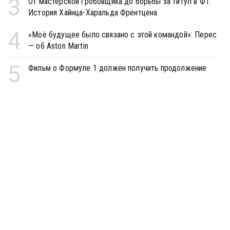
3
От мастерской гробовщика до борьбы за титул в Ф1.
История Хайнца-Харальда Френтцена
4
«Моё будущее было связано с этой командой»: Перес
— об Aston Martin
5
Фильм о Формуле 1 должен получить продолжение