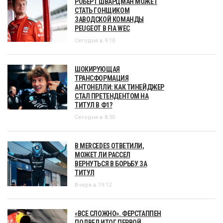
РОБЕРТ ШВАРЦМАН МОЖЕТ
СТАТЬ ГОНЩИКОМ
ЗАВОДСКОЙ КОМАНДЫ
PEUGEOT В FIA WEC
Сегодня в 9:10
ШОКИРУЮЩАЯ
ТРАНСФОРМАЦИЯ
АНТОНЕЛЛИ: КАК ТИНЕЙДЖЕР
СТАЛ ПРЕТЕНДЕНТОМ НА
ТИТУЛ В Ф1?
Сегодня в 8:30
В MERCEDES ОТВЕТИЛИ,
МОЖЕТ ЛИ РАССЕЛ
ВЕРНУТЬСЯ В БОРЬБУ ЗА
ТИТУЛ
Вчера в 19:12
«ВСЕ СЛОЖНО». ФЕРСТАППЕН
ПОДВЕЛ ИТОГ ПЕРВОЙ