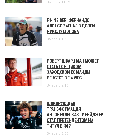
Вчера в 11:12
F1-INSIDER: ФЕРНАНДО
АЛОНСО ЗАГНАЛ В ДОЛГИ
НИКОЛУ ЦОЛОВА
Вчера в 10:11
РОБЕРТ ШВАРЦМАН МОЖЕТ
СТАТЬ ГОНЩИКОМ
ЗАВОДСКОЙ КОМАНДЫ
PEUGEOT В FIA WEC
Вчера в 9:10
ШОКИРУЮЩАЯ
ТРАНСФОРМАЦИЯ
АНТОНЕЛЛИ: КАК ТИНЕЙДЖЕР
СТАЛ ПРЕТЕНДЕНТОМ НА
ТИТУЛ В Ф1?
Вчера в 8:30