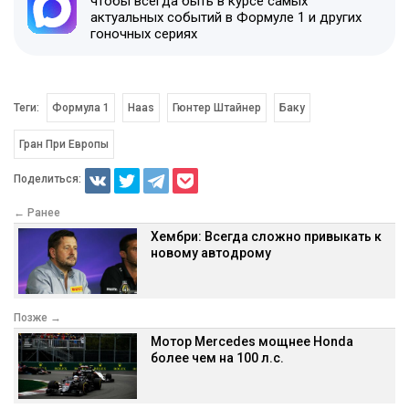
чтобы всегда быть в курсе самых
актуальных событий в Формуле 1 и других
гоночных сериях
Теги:
Формула 1
Haas
Гюнтер Штайнер
Баку
Гран При Европы
Поделиться:
← Ранее
Хембри: Всегда сложно привыкать к
новому автодрому
Позже →
Мотор Mercedes мощнее Honda
более чем на 100 л.с.