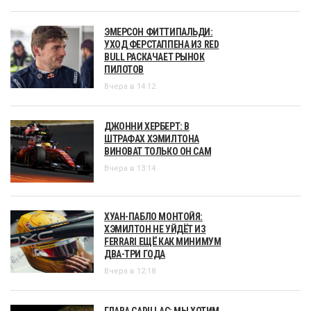
ЭМЕРСОН ФИТТИПАЛЬДИ:
УХОД ФЕРСТАППЕНА ИЗ RED
BULL РАСКАЧАЕТ РЫНОК
ПИЛОТОВ
Вчера в 14:12
ДЖОННИ ХЕРБЕРТ: В
ШТРАФАХ ХЭМИЛТОНА
ВИНОВАТ ТОЛЬКО ОН САМ
Вчера в 13:14
ХУАН-ПАБЛО МОНТОЙЯ:
ХЭМИЛТОН НЕ УЙДЁТ ИЗ
FERRARI ЕЩЁ КАК МИНИМУМ
ДВА-ТРИ ГОДА
Вчера в 12:18
ГЛАВА CADILLAC: МЫ ХОТИМ