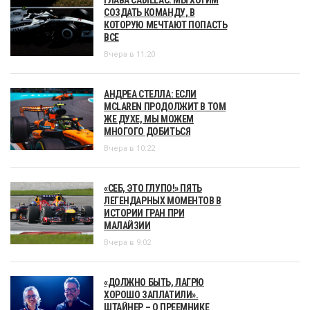
СОЗДАТЬ КОМАНДУ, В
КОТОРУЮ МЕЧТАЮТ ПОПАСТЬ
ВСЕ
Вчера в 11:20
АНДРЕА СТЕЛЛА: ЕСЛИ
MCLAREN ПРОДОЛЖИТ В ТОМ
ЖЕ ДУХЕ, МЫ МОЖЕМ
МНОГОГО ДОБИТЬСЯ
Вчера в 10:22
«СЕБ, ЭТО ГЛУПО!» ПЯТЬ
ЛЕГЕНДАРНЫХ МОМЕНТОВ В
ИСТОРИИ ГРАН ПРИ
МАЛАЙЗИИ
Вчера в 9:02
«ДОЛЖНО БЫТЬ, ЛАГРЮ
ХОРОШО ЗАПЛАТИЛИ».
ШТАЙНЕР – О ПРЕЕМНИКЕ