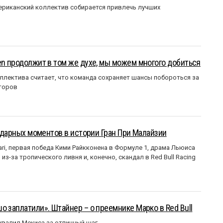
мериканский коллектив собирается привлечь лучших
en продолжит в том же духе, мы можем многого добиться
ллектива считает, что команда сохраняет шансы побороться за
торов
ендарных моментов в истории Гран При Малайзии
ri, первая победа Кими Райкконена в Формуле 1, драма Льюиса
з-за тропического ливня и, конечно, скандал в Red Bull Racing
о заплатили». Штайнер – о преемнике Марко в Red Bull
валил Мекиса за отличный шаг