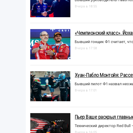
Вчера в 18:55
«Чемпионский класс». Йох
Бывший гонщик Ф1 считает, что
Вчера в 17:58
Хуан-Пабло Монтойя: Рассе
Бывший пилот Ф1 назвал неожи
Вчера в 17:01
Пьер Ваше раскрыл главные
Технический директор Red Bull 
Вчера в 16:05