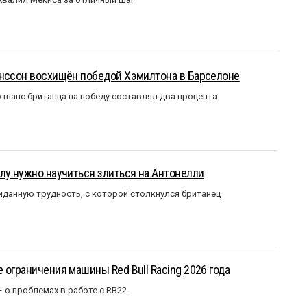
анссон восхищён победой Хэмилтона в Барселоне
 шанс британца на победу составлял два процента
лу нужно научиться злиться на Антонелли
данную трудность, с которой столкнулся британец
 ограничения машины Red Bull Racing 2026 года
– о проблемах в работе с RB22