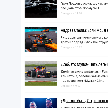
Грэм Лоудон рассказал, как а
специалистов Формулы 1
Сегодня в 11:20
Андреа Стелла: Если McLar
Руководитель чемпионского ко
третий подряд Кубок Конструк
Сегодня в 10:22
«Себ, это глупо!» Пять лег
Двойная дисквалификация Ferra
Хэмилтона, половинчатые очки и
под названием «Mульти 21»…
Сегодня в 9:02
«Должно быть, Лагрю хорош
Бывший руководитель Haas пох