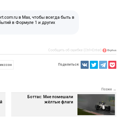
t.com.ru в Max, чтобы всегда быть в
бытий в Формуле 1 и других
Сообщить об ошибке (Ctrl+Enter)
Поделиться:
икссон
Позже →
Боттас: Мне помешали
-й
жёлтые флаги