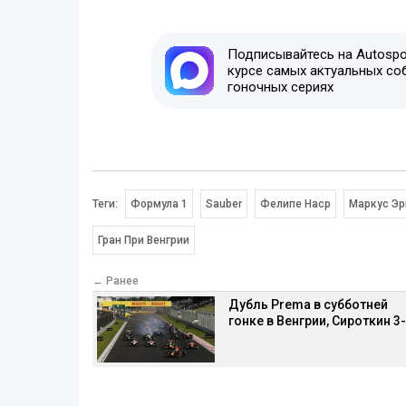
Подписывайтесь на Autospor
курсе самых актуальных со
гоночных сериях
Теги:
Формула 1
Sauber
Фелипе Наср
Маркус Эр
Гран При Венгрии
← Ранее
Дубль Prema в субботней
гонке в Венгрии, Сироткин 3