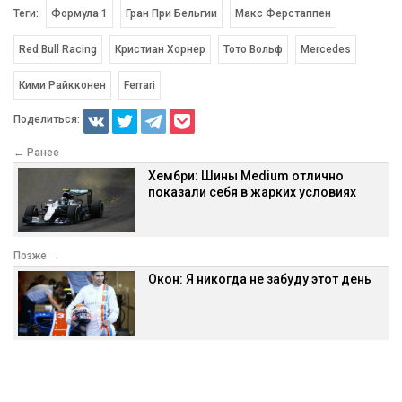
Теги:
Формула 1
Гран При Бельгии
Макс Ферстаппен
Red Bull Racing
Кристиан Хорнер
Тото Вольф
Mercedes
Кими Райкконен
Ferrari
Поделиться:
← Ранее
Хембри: Шины Medium отлично
показали себя в жарких условиях
Позже →
Окон: Я никогда не забуду этот день