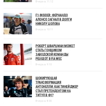
Вчера в 11:12
F1-INSIDER: ФЕРНАНДО
АЛОНСО ЗАГНАЛ В ДОЛГИ
НИКОЛУ ЦОЛОВА
Вчера в 10:11
РОБЕРТ ШВАРЦМАН МОЖЕТ
СТАТЬ ГОНЩИКОМ
ЗАВОДСКОЙ КОМАНДЫ
PEUGEOT В FIA WEC
Вчера в 9:10
ШОКИРУЮЩАЯ
ТРАНСФОРМАЦИЯ
АНТОНЕЛЛИ: КАК ТИНЕЙДЖЕР
СТАЛ ПРЕТЕНДЕНТОМ НА
ТИТУЛ В Ф1?
Вчера в 8:30