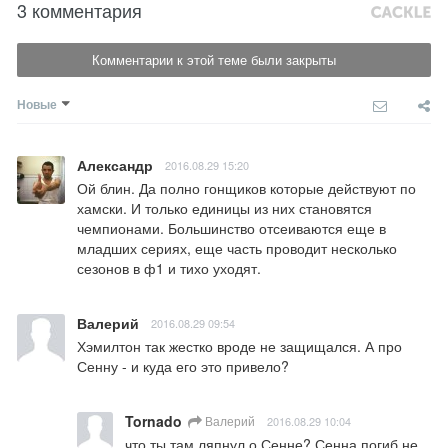
3 комментария
Комментарии к этой теме были закрыты
Новые
Александр
2016.08.29 15:20
Ой блин. Да полно гонщиков которые действуют по 
хамски. И только единицы из них становятся 
чемпионами. Большинство отсеиваются еще в 
младших сериях, еще часть проводит несколько 
сезонов в ф1 и тихо уходят.
Валерий
2016.08.29 09:54
Хэмилтон так жестко вроде не защищался. А про 
Сенну - и куда его это привело?
Tornado
Валерий
2016.08.29 10:04
что ты там ляпнул о Сенне? Сенна погиб не 