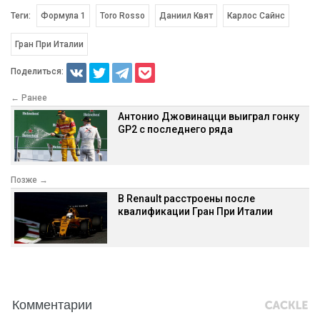
Теги:
Формула 1
Toro Rosso
Даниил Квят
Карлос Сайнс
Гран При Италии
Поделиться:
← Ранее
Антонио Джовинацци выиграл гонку
GP2 с последнего ряда
Позже →
В Renault расстроены после
квалификации Гран При Италии
Комментарии