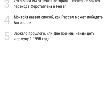
3
«Это была бы отличная история». Леклер не боится
перехода Ферстаппена в Ferrari
4
Монтойя назвал способ, как Рассел может победить
Антонелли
5
Зеркало прошлого, или Две причины ненавидеть
Формулу 1 1998 года