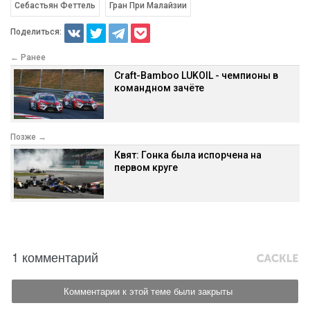
Себастьян Феттель
Гран При Малайзии
Поделиться:
← Ранее
Craft-Bamboo LUKOIL - чемпионы в
командном зачёте
Позже →
Квят: Гонка была испорчена на
первом круге
1 комментарий
Комментарии к этой теме были закрыты