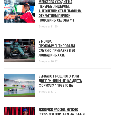
MERCEDES УХОДИТ НА
ПЕРЕРЫВ ЛИДЕРОМ:
АНТОНЕЛЛИ СТАЛ ГЛАВНЫМ
ОТКРЫТИЕМ ПЕРВОЙ
ПОЛОВИНЫ СЕЗОНА Ф1
Вчера в 11:20
В HONDA
ПРОКОММЕНТИРОВАЛИ
СЛУХИ О ПРИБАВКЕ В 50
ЛОШАДИНЫХ СИЛ
Вчера в 10:22
ЗЕРКАЛО ПРОШЛОГО, ИЛИ
ДВЕ ПРИЧИНЫ НЕНАВИДЕТЬ
ФОРМУЛУ 1 1998 ГОДА
Вчера в 8:10
ДЖОРДЖ РАССЕЛ: НУЖНО
СОСРЕДОТОЧИТЬСЯ НА СЕБЕ И