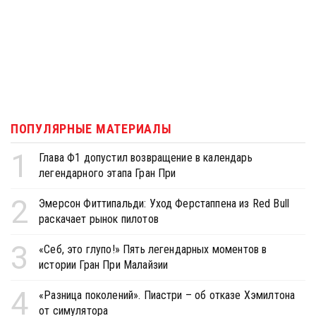
ПОПУЛЯРНЫЕ МАТЕРИАЛЫ
1
Глава Ф1 допустил возвращение в календарь
легендарного этапа Гран При
2
Эмерсон Фиттипальди: Уход Ферстаппена из Red Bull
раскачает рынок пилотов
3
«Себ, это глупо!» Пять легендарных моментов в
истории Гран При Малайзии
4
«Разница поколений». Пиастри – об отказе Хэмилтона
от симулятора