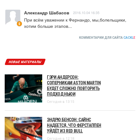
Александр Шабасов
2016.10.04 16:35
При всём уважении к Фернандо, мы,болельщики, 
хотим больше этапов...
КОММЕНТАРИИ ДЛЯ САЙТА
CACKL
E
НОВЫЕ МАТЕРИАЛЫ
ГЭРИ АНДЕРСОН:
СОПЕРНИКАМ ASTON MARTIN
БУДЕТ СЛОЖНО ПОВТОРИТЬ
ПОДХОД НЬЮИ
Сегодня в 13:15
ЭНДРЮ БЕНСОН: САЙНС
НАДЕЕТСЯ, ЧТО ФЕРСТАППЕН
УЙДЁТ ИЗ RED BULL
Сегодня в 12:18