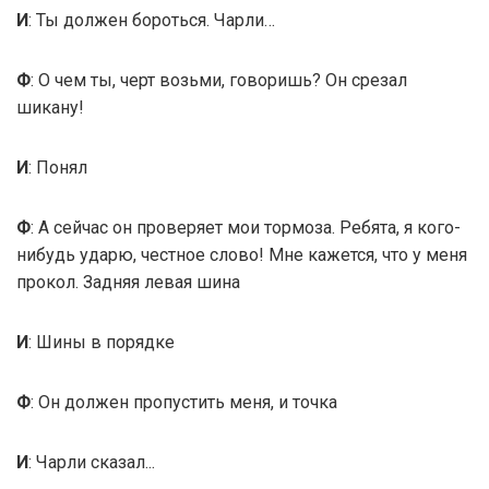
И
: Ты должен бороться. Чарли…
Ф
: О чем ты, черт возьми, говоришь? Он срезал
шикану!
И
: Понял
Ф
: А сейчас он проверяет мои тормоза. Ребята, я кого-
нибудь ударю, честное слово! Мне кажется, что у меня
прокол. Задняя левая шина
И
: Шины в порядке
Ф
: Он должен пропустить меня, и точка
И
: Чарли сказал...