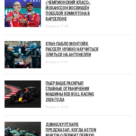
«ЧЕМПИОНСКИЙ КЛАСС».
ЙОХАНССОН ВОСХИЩЁН
ПОБЕДОЙ ХЭМИЛТОНА В
БАРСЕЛОНЕ
Вчера в 17:58
ХУАН-ПАБЛО МОНТОЙЯ:
РАССЕЛУ НУЖНО НАУЧИТЬСЯ
ЗЛИТЬСЯ НА АНТОНЕЛЛИ
Вчера в 17:01
ПЬЕР ВАШЕ РАСКРЫЛ
ГЛАВНЫЕ ОГРАНИЧЕНИЯ
МАШИНЫ RED BULL RACING
2026 ГОДА
Вчера в 16:05
ДЭВИД КУЛТХАРД
ПРЕДСКАЗАЛ, КОГДА ASTON
MARTIN ОДЕРЖИТ ПЕРВУЮ