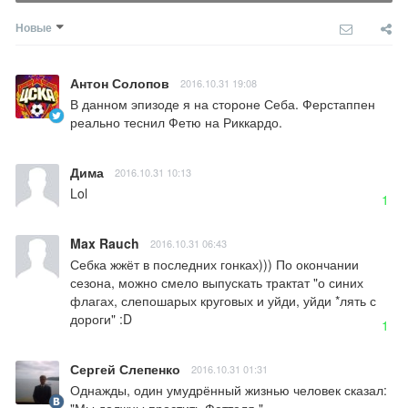
Новые
Антон Солопов
2016.10.31 19:08
В данном эпизоде я на стороне Себа. Ферстаппен 
реально теснил Фетю на Риккардо.
Дима
2016.10.31 10:13
Lol
1
Max Rauch
2016.10.31 06:43
Себка жжёт в последних гонках))) По окончании 
сезона, можно смело выпускать трактат "о синих 
флагах, слепошарых круговых и уйди, уйди *лять с 
дороги" :D
1
Сергей Слепенко
2016.10.31 01:31
Однажды, один умудрённый жизнью человек сказал: 
"Мы должны простить Феттеля." 
