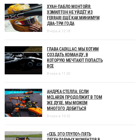
ХУАН-ПАБЛО МОНТОЙЯ:
ХЭМИЛТОН НЕ УЙДЁТ ИЗ
FERRARI ЕЩЁ КАК МИНИМУМ
ДВА-ТРИ ГОДА
Вчера в 12:18
ГЛАВА CADILLAC: МЫ ХОТИМ
СОЗДАТЬ КОМАНДУ, В
КОТОРУЮ МЕЧТАЮТ ПОПАСТЬ
ВСЕ
Вчера в 11:20
АНДРЕА СТЕЛЛА: ЕСЛИ
MCLAREN ПРОДОЛЖИТ В ТОМ
ЖЕ ДУХЕ, МЫ МОЖЕМ
МНОГОГО ДОБИТЬСЯ
Вчера в 10:22
«СЕБ, ЭТО ГЛУПО!» ПЯТЬ
ЛЕГЕНДАРНЫХ МОМЕНТОВ В