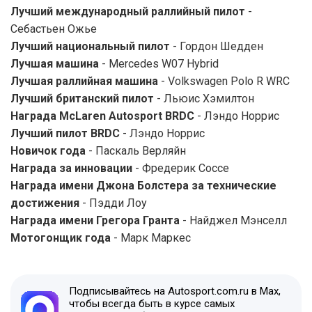
Лучший международный раллийный пилот
-
Себастьен Ожье
Лучший национальный пилот
- Гордон Шедден
Лучшая машина
- Mercedes W07 Hybrid
Лучшая раллийная машина
- Volkswagen Polo R WRC
Лучший британский пилот
- Льюис Хэмилтон
Награда McLaren Autosport BRDC
- Лэндо Норрис
Лучший пилот BRDC
- Лэндо Норрис
Новичок года
- Паскаль Верляйн
Награда за инновации
- Фредерик Соссе
Награда имени Джона Болстера за технические
достижения
- Пэдди Лоу
Награда имени Грегора Гранта
- Найджел Мэнселл
Мотогонщик года
- Марк Маркес
Подписывайтесь на Autosport.com.ru в Max,
чтобы всегда быть в курсе самых