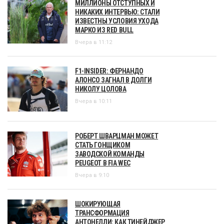
МИЛЛИОНЫ ОТСТУПНЫХ И
НИКАКИХ ИНТЕРВЬЮ: СТАЛИ
ИЗВЕСТНЫ УСЛОВИЯ УХОДА
МАРКО ИЗ RED BULL
Вчера в 11:12
F1-INSIDER: ФЕРНАНДО
АЛОНСО ЗАГНАЛ В ДОЛГИ
НИКОЛУ ЦОЛОВА
Вчера в 10:11
РОБЕРТ ШВАРЦМАН МОЖЕТ
СТАТЬ ГОНЩИКОМ
ЗАВОДСКОЙ КОМАНДЫ
PEUGEOT В FIA WEC
Вчера в 9:10
ШОКИРУЮЩАЯ
ТРАНСФОРМАЦИЯ
АНТОНЕЛЛИ: КАК ТИНЕЙДЖЕР