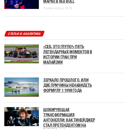
МАРКО В RED BULL
Позавчера в 18:55
СТАТЬИ И АНАЛИТИКА
«СЕБ, ЭТО ГЛУПО!» ПЯТЬ
ЛЕГЕНДАРНЫХ МОМЕНТОВ В
ИСТОРИИ ГРАН ПРИ
МАЛАЙЗИИ
ЗЕРКАЛО ПРОШЛОГО, ИЛИ
ДВЕ ПРИЧИНЫ НЕНАВИДЕТЬ
ФОРМУЛУ 1 1998 ГОДА
ШОКИРУЮЩАЯ
ТРАНСФОРМАЦИЯ
АНТОНЕЛЛИ: КАК ТИНЕЙДЖЕР
СТАЛ ПРЕТЕНДЕНТОМ НА