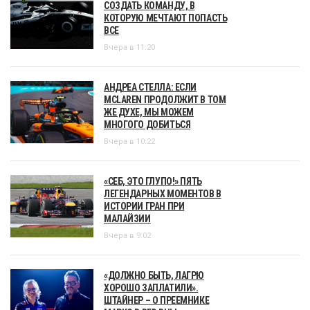
СОЗДАТЬ КОМАНДУ, В
КОТОРУЮ МЕЧТАЮТ ПОПАСТЬ
ВСЕ
Вчера в 11:20
АНДРЕА СТЕЛЛА: ЕСЛИ
MCLAREN ПРОДОЛЖИТ В ТОМ
ЖЕ ДУХЕ, МЫ МОЖЕМ
МНОГОГО ДОБИТЬСЯ
Вчера в 10:22
«СЕБ, ЭТО ГЛУПО!» ПЯТЬ
ЛЕГЕНДАРНЫХ МОМЕНТОВ В
ИСТОРИИ ГРАН ПРИ
МАЛАЙЗИИ
Вчера в 9:02
«ДОЛЖНО БЫТЬ, ЛАГРЮ
ХОРОШО ЗАПЛАТИЛИ».
ШТАЙНЕР – О ПРЕЕМНИКЕ