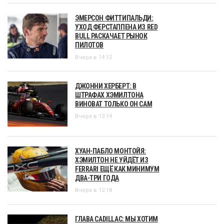
ЭМЕРСОН ФИТТИПАЛЬДИ:
УХОД ФЕРСТАППЕНА ИЗ RED
BULL РАСКАЧАЕТ РЫНОК
ПИЛОТОВ
Вчера в 14:12
ДЖОННИ ХЕРБЕРТ: В
ШТРАФАХ ХЭМИЛТОНА
ВИНОВАТ ТОЛЬКО ОН САМ
Вчера в 13:14
ХУАН-ПАБЛО МОНТОЙЯ:
ХЭМИЛТОН НЕ УЙДЁТ ИЗ
FERRARI ЕЩЁ КАК МИНИМУМ
ДВА-ТРИ ГОДА
Вчера в 12:18
ГЛАВА CADILLAC: МЫ ХОТИМ