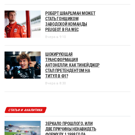
РОБЕРТ ШВАРЦМАН МОЖЕТ
СТАТЬ ГОНЩИКОМ
ЗАВОДСКОЙ КОМАНДЫ
PEUGEOT В FIA WEC
Вчера в 9:10
ШОКИРУЮЩАЯ
ТРАНСФОРМАЦИЯ
АНТОНЕЛЛИ: КАК ТИНЕЙДЖЕР
СТАЛ ПРЕТЕНДЕНТОМ НА
ТИТУЛ В Ф1?
Вчера в 8:30
СТАТЬИ И АНАЛИТИКА
ЗЕРКАЛО ПРОШЛОГО, ИЛИ
ДВЕ ПРИЧИНЫ НЕНАВИДЕТЬ
ФОРМУЛУ 1 1998 ГОДА