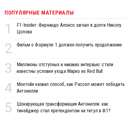
ПОПУЛЯРНЫЕ МАТЕРИАЛЫ
1
F1-Insider: Фернандо Алонсо загнал в долги Николу
Цолова
2
Фильм о Формуле 1 должен получить продолжение
3
Миллионы отступных и никаких интервью: стали
известны условия ухода Марко из Red Bull
4
Монтойя назвал способ, как Рассел может победить
Антонелли
5
Шокирующая трансформация Антонелли: как
тинейджер стал претендентом на титул в Ф1?