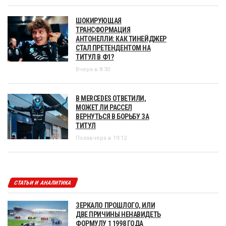
ШОКИРУЮЩАЯ
ТРАНСФОРМАЦИЯ
АНТОНЕЛЛИ: КАК ТИНЕЙДЖЕР
СТАЛ ПРЕТЕНДЕНТОМ НА
ТИТУЛ В Ф1?
Вчера в 8:30
В MERCEDES ОТВЕТИЛИ,
МОЖЕТ ЛИ РАССЕЛ
ВЕРНУТЬСЯ В БОРЬБУ ЗА
ТИТУЛ
Позавчера в 19:12
СТАТЬИ И АНАЛИТИКА
ЗЕРКАЛО ПРОШЛОГО, ИЛИ
ДВЕ ПРИЧИНЫ НЕНАВИДЕТЬ
ФОРМУЛУ 1 1998 ГОДА