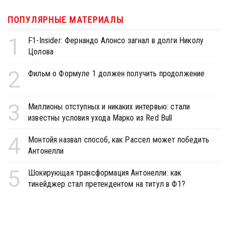
ПОПУЛЯРНЫЕ МАТЕРИАЛЫ
1
F1-Insider: Фернандо Алонсо загнал в долги Николу
Цолова
2
Фильм о Формуле 1 должен получить продолжение
3
Миллионы отступных и никаких интервью: стали
известны условия ухода Марко из Red Bull
4
Монтойя назвал способ, как Рассел может победить
Антонелли
5
Шокирующая трансформация Антонелли: как
тинейджер стал претендентом на титул в Ф1?