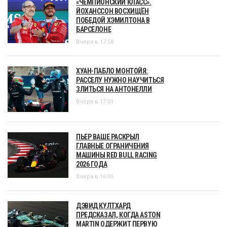
«ЧЕМПИОНСКИЙ КЛАСС».
ЙОХАНССОН ВОСХИЩЁН
ПОБЕДОЙ ХЭМИЛТОНА В
БАРСЕЛОНЕ
Вчера в 17:58
ХУАН-ПАБЛО МОНТОЙЯ:
РАССЕЛУ НУЖНО НАУЧИТЬСЯ
ЗЛИТЬСЯ НА АНТОНЕЛЛИ
Вчера в 17:01
ПЬЕР ВАШЕ РАСКРЫЛ
ГЛАВНЫЕ ОГРАНИЧЕНИЯ
МАШИНЫ RED BULL RACING
2026 ГОДА
Вчера в 16:05
ДЭВИД КУЛТХАРД
ПРЕДСКАЗАЛ, КОГДА ASTON
MARTIN ОДЕРЖИТ ПЕРВУЮ