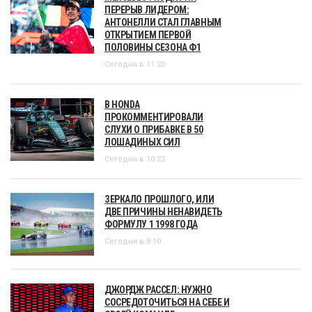
ПЕРЕРЫВ ЛИДЕРОМ:
АНТОНЕЛЛИ СТАЛ ГЛАВНЫМ
ОТКРЫТИЕМ ПЕРВОЙ
ПОЛОВИНЫ СЕЗОНА Ф1
Сегодня в 11:20
В HONDA
ПРОКОММЕНТИРОВАЛИ
СЛУХИ О ПРИБАВКЕ В 50
ЛОШАДИНЫХ СИЛ
Сегодня в 10:22
ЗЕРКАЛО ПРОШЛОГО, ИЛИ
ДВЕ ПРИЧИНЫ НЕНАВИДЕТЬ
ФОРМУЛУ 1 1998 ГОДА
Сегодня в 8:10
ДЖОРДЖ РАССЕЛ: НУЖНО
СОСРЕДОТОЧИТЬСЯ НА СЕБЕ И