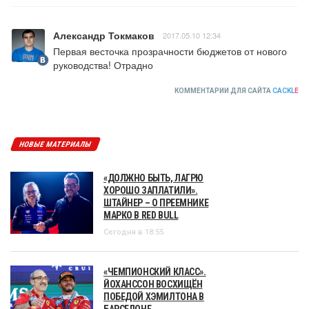
Александр Токмаков
2017.05.10 12:34
Первая весточка прозрачности бюджетов от нового 
руководства! Отрадно
КОММЕНТАРИИ ДЛЯ САЙТА
CACKL
E
НОВЫЕ МАТЕРИАЛЫ
«ДОЛЖНО БЫТЬ, ЛАГРЮ
ХОРОШО ЗАПЛАТИЛИ».
ШТАЙНЕР – О ПРЕЕМНИКЕ
МАРКО В RED BULL
Сегодня в 18:55
«ЧЕМПИОНСКИЙ КЛАСС».
ЙОХАНССОН ВОСХИЩЁН
ПОБЕДОЙ ХЭМИЛТОНА В
БАРСЕЛОНЕ