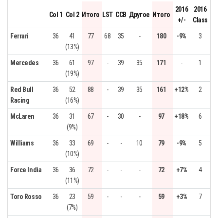
2016
2016
Col 1
Col 2
Итого
LST
CCB
Другое
Итого
+/-
Class
Ferrari
36
41
77
68
35
-
180
-9%
3
(13%)
Mercedes
36
61
97
-
39
35
171
-
1
(19%)
Red Bull
36
52
88
-
39
35
161
+12%
2
Racing
(16%)
McLaren
36
31
67
-
30
-
97
+18%
6
(9%)
Williams
36
33
69
-
-
10
79
-9%
5
(10%)
Force India
36
36
72
-
-
-
72
+7%
4
(11%)
Toro Rosso
36
23
59
-
-
-
59
+3%
7
(7%)