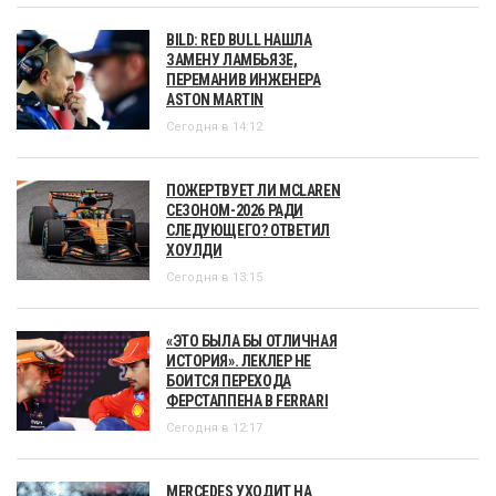
BILD: RED BULL НАШЛА
ЗАМЕНУ ЛАМБЬЯЗЕ,
ПЕРЕМАНИВ ИНЖЕНЕРА
ASTON MARTIN
Сегодня в 14:12
ПОЖЕРТВУЕТ ЛИ MCLAREN
СЕЗОНОМ-2026 РАДИ
СЛЕДУЮЩЕГО? ОТВЕТИЛ
ХОУЛДИ
Сегодня в 13:15
«ЭТО БЫЛА БЫ ОТЛИЧНАЯ
ИСТОРИЯ». ЛЕКЛЕР НЕ
БОИТСЯ ПЕРЕХОДА
ФЕРСТАППЕНА В FERRARI
Сегодня в 12:17
MERCEDES УХОДИТ НА