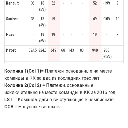
Renault
36
16
52
-
-
-
52
-19%
9
(5%)
Sauber
36
13
49
-
-
-
49
-10%
10
(4%)
Haas
-
19
19
-
-
-
19
-
8
(6%)
Итого
324,5
324,5
649
68
143
80
940
965
(-3.5%)
Колонка 1(Col 1)
= Платежи, основанные на месте
команды в КК за два из последних трех лет
Колонка 2(Col 2)
= Платежи, основанные
исключительно на месте команды в КК за 2016 год
LST
= Команда, давно выступающая в чемпионате
CCB
= Бонусные выплаты