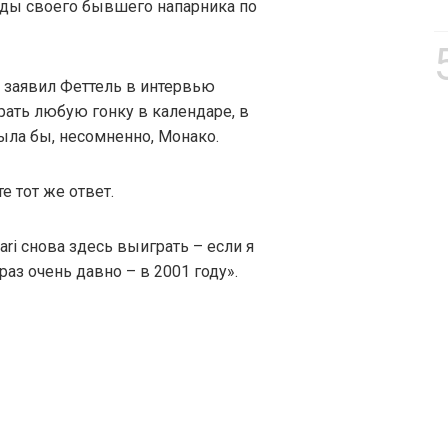
унды своего бывшего напарника по
– заявил Феттель в интервью
ирать любую гонку в календаре, в
была бы, несомненно, Монако.
е тот же ответ.
ari снова здесь выиграть – если я
аз очень давно – в 2001 году».