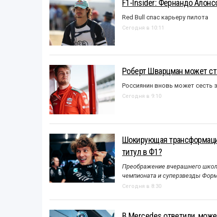
F1-Insider: Фернандо Алонс
Red Bull спас карьеру пилота
Сегодня в 10:11
Роберт Шварцман может ст
Россиянин вновь может сесть з
Сегодня в 9:10
Шокирующая трансформация
титул в Ф1?
Преображение вчерашнего школь
чемпионата и суперзвезды Форм
Сегодня в 8:30
В Mercedes ответили, может