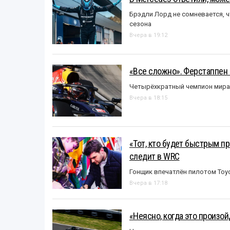
Брэдли Лорд не сомневается, 
сезона
Вчера в 19:12
«Все сложно». Ферстаппен 
Четырёхкратный чемпион мира 
Вчера в 18:15
«Тот, кто будет быстрым пр
следит в WRC
Гонщик впечатлён пилотом Toy
Вчера в 17:18
«Неясно, когда это произо