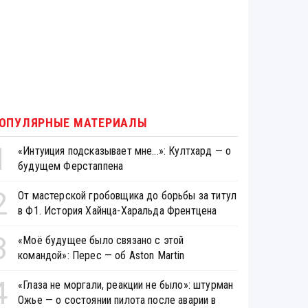
ОПУЛЯРНЫЕ МАТЕРИАЛЫ
1
«Интуиция подсказывает мне...»: Култхард — о
будущем Ферстаппена
2
От мастерской гробовщика до борьбы за титул
в Ф1. История Хайнца-Харальда Френтцена
3
«Моё будущее было связано с этой
командой»: Перес — об Aston Martin
4
«Глаза не моргали, реакции не было»: штурман
Ожье — о состоянии пилота после аварии в