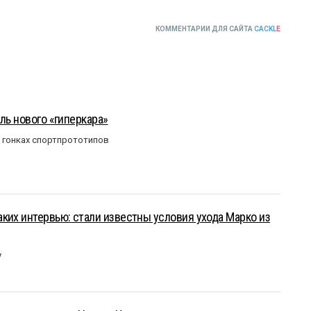
КОММЕНТАРИИ ДЛЯ САЙТА
CACKL
E
ль нового «гиперкара»
в гонках спортпрототипов
ких интервью: стали известны условия ухода Марко из
у