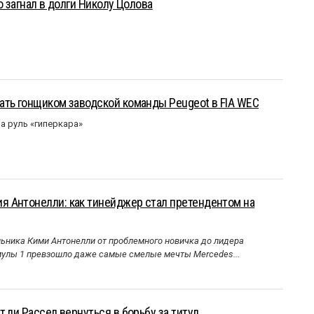
о загнал в долги Николу Цолова
ать гонщиком заводской команды Peugeot в FIA WEC
а руль «гиперкара»
 Антонелли: как тинейджер стал претендентом на
ника Кими Антонелли от проблемного новичка до лидера
улы 1 превзошло даже самые смелые мечты Mercedes...
 ли Рассел вернуться в борьбу за титул