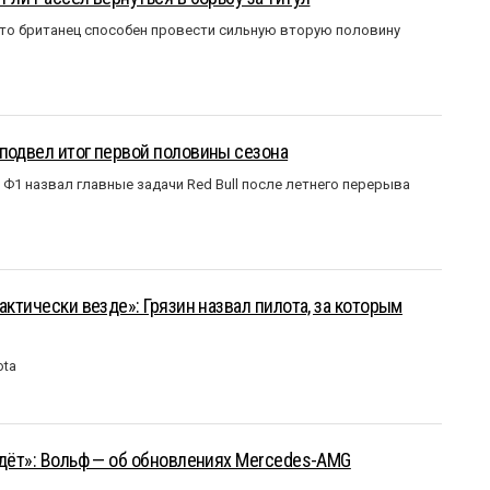
что британец способен провести сильную вторую половину
подвел итог первой половины сезона
Ф1 назвал главные задачи Red Bull после летнего перерыва
актически везде»: Грязин назвал пилота, за которым
ota
йдёт»: Вольф — об обновлениях Mercedes-AMG