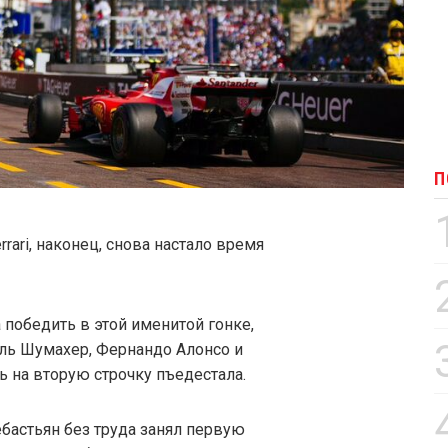
П
rrari, наконец, снова настало время
 победить в этой именитой гонке,
аэль Шумахер, Фернандо Алонсо и
 на вторую строчку пъедестала.
ебастьян без труда занял первую