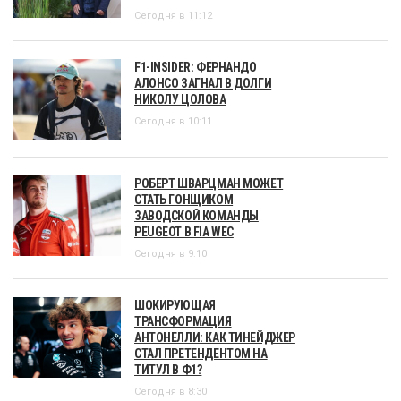
Сегодня в 11:12
F1-INSIDER: ФЕРНАНДО
АЛОНСО ЗАГНАЛ В ДОЛГИ
НИКОЛУ ЦОЛОВА
Сегодня в 10:11
РОБЕРТ ШВАРЦМАН МОЖЕТ
СТАТЬ ГОНЩИКОМ
ЗАВОДСКОЙ КОМАНДЫ
PEUGEOT В FIA WEC
Сегодня в 9:10
ШОКИРУЮЩАЯ
ТРАНСФОРМАЦИЯ
АНТОНЕЛЛИ: КАК ТИНЕЙДЖЕР
СТАЛ ПРЕТЕНДЕНТОМ НА
ТИТУЛ В Ф1?
Сегодня в 8:30