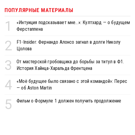
ПОПУЛЯРНЫЕ МАТЕРИАЛЫ
1
«Интуиция подсказывает мне...»: Култхард — о будущем
Ферстаппена
2
F1-Insider: Фернандо Алонсо загнал в долги Николу
Цолова
3
От мастерской гробовщика до борьбы за титул в Ф1.
История Хайнца-Харальда Френтцена
4
«Моё будущее было связано с этой командой»: Перес
— об Aston Martin
5
Фильм о Формуле 1 должен получить продолжение