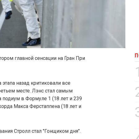
П
втором главной сенсации на Гран При
а этапа назад критиковали все
етьем месте. Лэнс стал самым
подиум в Формуле 1 (18 лет и 239
екорда Макса Ферстаппена (18 лет и
вания Стролл стал "Гонщиком дня".