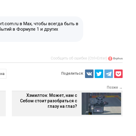
t.com.ru в Max, чтобы всегда быть в
бытий в Формуле 1 и других
Сообщить об ошибке (Ctrl+Enter)
Поделиться:
ана
Позже →
Хэмилтон: Может, нам с
Себом стоит разобраться с
глазу на глаз?