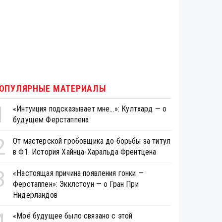
ОПУЛЯРНЫЕ МАТЕРИАЛЫ
1
«Интуиция подсказывает мне...»: Култхард — о
будущем Ферстаппена
2
От мастерской гробовщика до борьбы за титул
в Ф1. История Хайнца-Харальда Френтцена
3
«Настоящая причина появления гонки —
Ферстаппен»: Экклстоун — о Гран При
Нидерландов
4
«Моё будущее было связано с этой