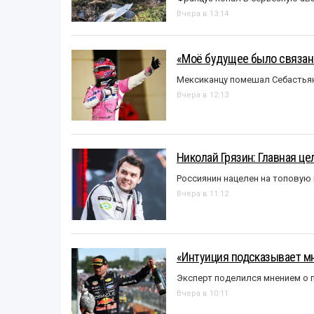
Вчера в 13:14
«Моё будущее было связано
Мексиканцу помешал Себастья
Вчера в 12:13
Николай Грязин: Главная це
Россиянин нацелен на топовую
Вчера в 11:12
«Интуиция подсказывает мн
Эксперт поделился мнением о п
Вчера в 10:11