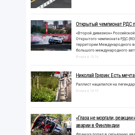
Открытый чемпионат РДС п
«Второй дивизион» Российской
Открытого чемпионата РДС (RDS
территории Международного вы
большого международного авт
Вчера в 15:16
Николай Грязин: Есть мечта
Раллист нацелился на легенда
Вчера в 14:15
«Глаза не моргали, реакции
аварии в Финляндии
Француз попал в серьёзную ав