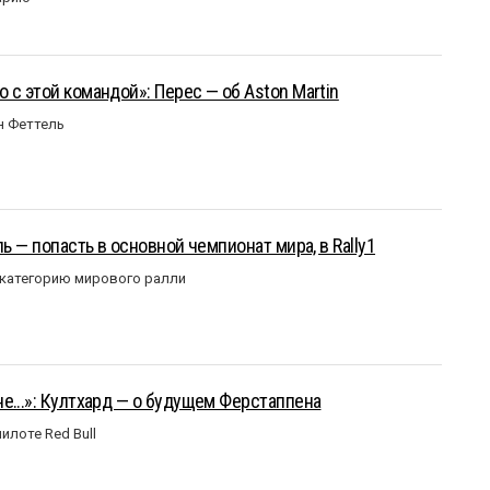
 с этой командой»: Перес — об Aston Martin
н Феттель
ль — попасть в основной чемпионат мира, в Rally1
 категорию мирового ралли
е...»: Култхард — о будущем Ферстаппена
илоте Red Bull