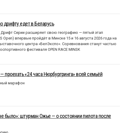
о дрифту едет в Беларусь
 Дрифт Серии расширяет свою географию — пятый этап
 Open) впервые пройдёт в Минске 15 и 16 августа 2026 года на
ставочного центра «БелЭкспо». Соревнования станут частью
оспортивного фестиваля OPEN RACE MINSK
 — проехать «24 часа Нюрбургринга» всей семьёй
рный марафон
 не было»: штурман Ожье — о состоянии пилота после
арию