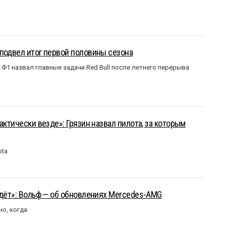
подвел итог первой половины сезона
Ф1 назвал главные задачи Red Bull после летнего перерыва
актически везде»: Грязин назвал пилота, за которым
ota
йдёт»: Вольф — об обновлениях Mercedes-AMG
но, когда