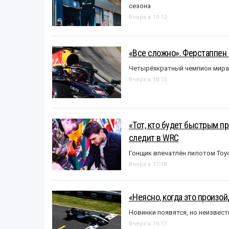
сезона
Вчера в 19:12
«Все сложно». Ферстаппен 
Четырёхкратный чемпион мира 
Вчера в 18:15
«Тот, кто будет быстрым пр
следит в WRC
Гонщик впечатлён пилотом Toy
Вчера в 17:18
«Неясно, когда это произо
Новинки появятся, но неизвест
Вчера в 16:17