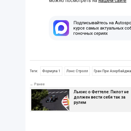
можно посмотреть на
нашем сайте
.
Подписывайтесь на Autospor
курсе самых актуальных со
гоночных сериях
Теги:
Формула 1
Лэнс Стролл
Гран При Азербайдж
← Ранее
Льюис о Феттеле: Пилот не
должен вести себя так за
рулем