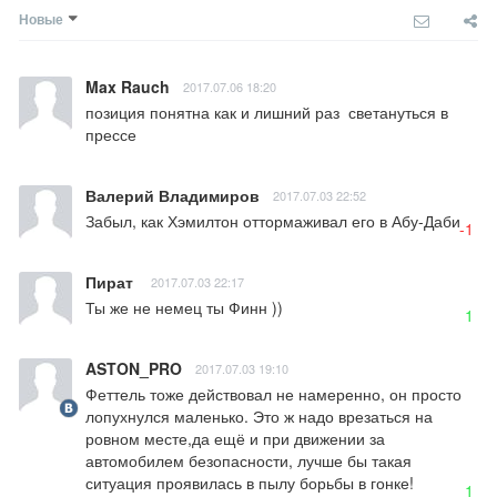
Новые
Max Rauch
2017.07.06 18:20
позиция понятна как и лишний раз  светануться в 
прессе
Валерий Владимиров
2017.07.03 22:52
Забыл, как Хэмилтон оттормаживал его в Абу-Даби
-1
Пират
2017.07.03 22:17
Ты же не немец ты Финн ))
1
ASTON_PRO
2017.07.03 19:10
Феттель тоже действовал не намеренно, он просто 
лопухнулся маленько. Это ж надо врезаться на 
ровном месте,да ещё и при движении за 
автомобилем безопасности, лучше бы такая 
ситуация проявилась в пылу борьбы в гонке!
1