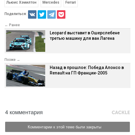
Льюис Хэмилтон
Mercedes
Ferrari
Поделиться:
← Ранее
Leopard выставит в Ошерслебене
третью машину для ван Лагена
Позже →
Назад в прошлое: Победа Алонсо в
Renault на ГП Франции-2005
4 комментария
Комментарии к этой теме были закрыты