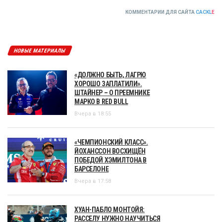
КОММЕНТАРИИ ДЛЯ САЙТА
CACKL
E
НОВЫЕ МАТЕРИАЛЫ
«ДОЛЖНО БЫТЬ, ЛАГРЮ
ХОРОШО ЗАПЛАТИЛИ».
ШТАЙНЕР – О ПРЕЕМНИКЕ
МАРКО В RED BULL
Вчера в 18:55
«ЧЕМПИОНСКИЙ КЛАСС».
ЙОХАНССОН ВОСХИЩЁН
ПОБЕДОЙ ХЭМИЛТОНА В
БАРСЕЛОНЕ
Вчера в 17:58
ХУАН-ПАБЛО МОНТОЙЯ:
РАССЕЛУ НУЖНО НАУЧИТЬСЯ