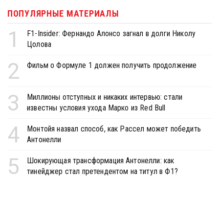
ПОПУЛЯРНЫЕ МАТЕРИАЛЫ
1
F1-Insider: Фернандо Алонсо загнал в долги Николу
Цолова
2
Фильм о Формуле 1 должен получить продолжение
3
Миллионы отступных и никаких интервью: стали
известны условия ухода Марко из Red Bull
4
Монтойя назвал способ, как Рассел может победить
Антонелли
5
Шокирующая трансформация Антонелли: как
тинейджер стал претендентом на титул в Ф1?