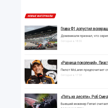
НОВЫЕ МАТЕРИАЛЫ
Глава Ф1 допустил возвращ
Доменикали признал, что сери
Сегодня в 18:55
«Разница поколений». Пиас
Пилот McLaren предпочитает ст
Сегодня в 17:58
«Пять из десяти». Роб Смед
Бывший инженер Ferrari считае