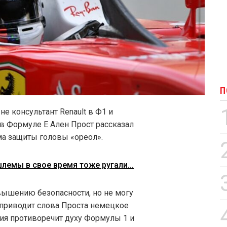
П
е консультант Renault в Ф1 и
в Формуле E Ален Прост рассказал
ема защиты головы «ореол».
шлемы в свое время тоже ругали...
ышению безопасности, но не могу
– приводит слова Проста немецкое
ция противоречит духу Формулы 1 и