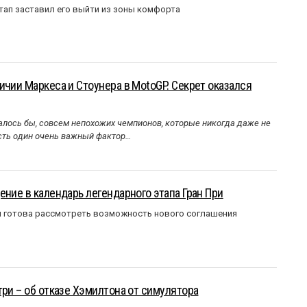
тап заставил его выйти из зоны комфорта
ичии Маркеса и Стоунера в MotoGP. Секрет оказался
алось бы, совсем непохожих чемпионов, которые никогда даже не
Есть один очень важный фактор…
ение в календарь легендарного этапа Гран При
я готова рассмотреть возможность нового соглашения
три – об отказе Хэмилтона от симулятора