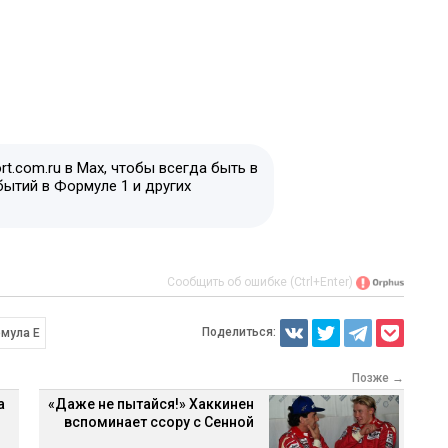
t.com.ru в Max, чтобы всегда быть в
бытий в Формуле 1 и других
Сообщить об ошибке (Ctrl+Enter)
Поделиться:
мула E
Позже →
а
«Даже не пытайся!» Хаккинен
вспоминает ссору с Сенной