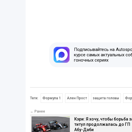
Подписывайтесь на Autospor
курсе самых актуальных со
гоночных сериях
Теги:
Формула 1
Ален Прост
защита головы
Фор
← Ранее
Кэри: Я хочу, чтобы борьба з
титул продолжалась до ГП
Абу-Даби