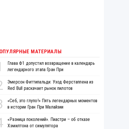
ОПУЛЯРНЫЕ МАТЕРИАЛЫ
1
Глава Ф1 допустил возвращение в календарь
легендарного этапа Гран При
2
Эмерсон Фиттипальди: Уход Ферстаппена из
Red Bull раскачает рынок пилотов
3
«Себ, это глупо!» Пять легендарных моментов
в истории Гран При Малайзии
4
«Разница поколений». Пиастри – об отказе
Хэмилтона от симулятора