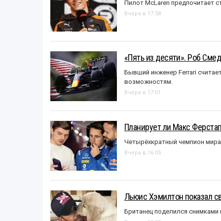
Пилот McLaren предпочитает ст
Вчера в 17:58
«Пять из десяти». Роб Смед
Бывший инженер Ferrari считае
возможностям.
Вчера в 17:01
Планирует ли Макс Ферста
Четырёхкратный чемпион мира 
Вчера в 16:05
Льюис Хэмилтон показал с
Британец поделился снимками 