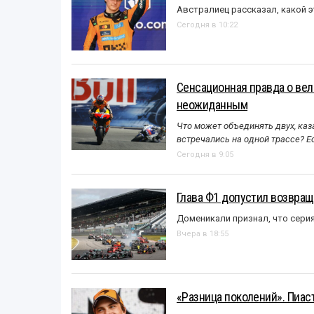
Австралиец рассказал, какой э
Сегодня в 10:22
Сенсационная правда о вел
неожиданным
Что может объединять двух, каз
встречались на одной трассе? 
Сегодня в 9:05
Глава Ф1 допустил возвращ
Доменикали признал, что сери
Вчера в 18:55
«Разница поколений». Пиас