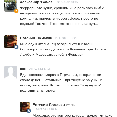
александр ткачёв
2017.08.12 18:46
Феррари-это культ, сравнимый с религиозным! А 
немцы-это не итальянцы, им такое почитание 
компании, причём в любой сфере, просто не 
ведомо! Так-что, Тото, мягко говоря, загнул...
Евгений Ломакин
2017.08.12 18:29
Мне один итальянец говорил,что в Италии 
боготворят из за одиозности Комендаторе. Есть и 
Ламбо и Мазерати,а любят Феррари!
ккк
2017.08.12 17:08
Единственная марка в Германии, которая стоит 
своих денег. Остальные - притянутые за уши. В 
последне время Фолькс с Опелем "под шумок" 
подтащить пытаются.
Евгений Ломакин
ккк
2017.08.12 18:24
Мерседес это контора которая делает лучшие 