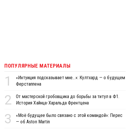
ПОПУЛЯРНЫЕ МАТЕРИАЛЫ
1
«Интуиция подсказывает мне...»: Култхард — о будущем
Ферстаппена
2
От мастерской гробовщика до борьбы за титул в Ф1.
История Хайнца-Харальда Френтцена
3
«Моё будущее было связано с этой командой»: Перес
— об Aston Martin