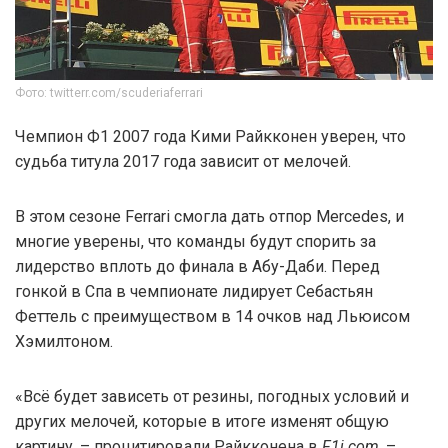
Фото: twitterr.com/scuderiaferrari
Чемпион Ф1 2007 года Кими Райкконен уверен, что
судьба титула 2017 года зависит от мелочей.
В этом сезоне Ferrari смогла дать отпор Mercedes, и
многие уверены, что команды будут спорить за
лидерство вплоть до финала в Абу-Даби. Перед
гонкой в Спа в чемпионате лидирует Себастьян
Феттель с преимуществом в 14 очков над Льюисом
Хэмилтоном.
«Всё будет зависеть от резины, погодных условий и
других мелочей, которые в итоге изменят общую
картину, – процитировали Райкконена в
F1i.com
. –