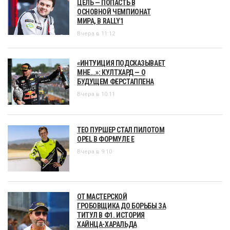
ЦЕЛЬ — ПОПАСТЬ В
ОСНОВНОЙ ЧЕМПИОНАТ
МИРА, В RALLY1
Вчера в 11:12
«ИНТУИЦИЯ ПОДСКАЗЫВАЕТ
МНЕ...»: КУЛТХАРД — О
БУДУЩЕМ ФЕРСТАППЕНА
Вчера в 10:11
ТЕО ПУРШЕР СТАЛ ПИЛОТОМ
OPEL В ФОРМУЛЕ Е
Вчера в 9:10
ОТ МАСТЕРСКОЙ
ГРОБОВЩИКА ДО БОРЬБЫ ЗА
ТИТУЛ В Ф1. ИСТОРИЯ
ХАЙНЦА-ХАРАЛЬДА