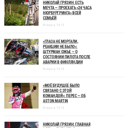
НИКОЛАЙ ГРЯЗИН: ЕСТЬ
МЕЧТА — ПРОЕХАТЬ «24 ЧАСА
НЮРБУРГРИНГА» ВСЕЙ
СЕМЬЁЙ
Вчера в 14:15
«ГЛАЗА НЕ МОРГАЛИ,
РЕАКЦИИ НЕ БЫЛО»:
ШТУРМАН ОЖЬЕ — О
СОСТОЯНИИ ПИЛОТА ПОСЛЕ
АВАРИИ В ФИНЛЯНДИИ
Вчера в 13:14
«МОЁ БУДУЩЕЕ БЫЛО
СВЯЗАНО С ЭТОЙ
КОМАНДОЙ»: ПЕРЕС — ОБ
ASTON MARTIN
Вчера в 12:13
НИКОЛАЙ ГРЯЗИН: ГЛАВНАЯ