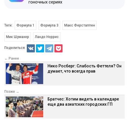
гоночных сериях
Теги:
Формула 1
Формула 3
Макс Ферстаппен
Мик Шумахер
Ландо Норрис
Поделиться:
← Ранее
Нико Росберг: Слабость Феттеля? Он
думает, что всегда прав
Позже →
Братчес: Хотим видеть в календаре
еще два азиатских городских ГП