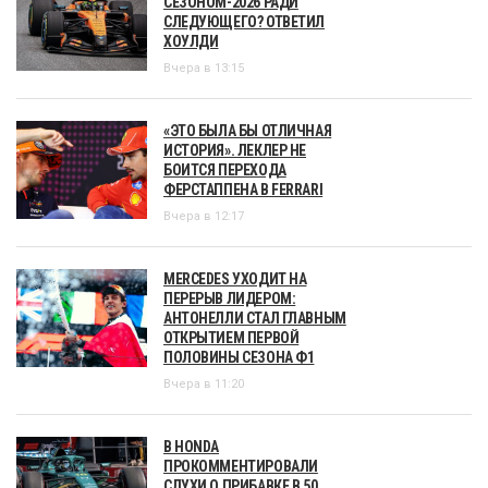
СЕЗОНОМ-2026 РАДИ
СЛЕДУЮЩЕГО? ОТВЕТИЛ
ХОУЛДИ
Вчера в 13:15
«ЭТО БЫЛА БЫ ОТЛИЧНАЯ
ИСТОРИЯ». ЛЕКЛЕР НЕ
БОИТСЯ ПЕРЕХОДА
ФЕРСТАППЕНА В FERRARI
Вчера в 12:17
MERCEDES УХОДИТ НА
ПЕРЕРЫВ ЛИДЕРОМ:
АНТОНЕЛЛИ СТАЛ ГЛАВНЫМ
ОТКРЫТИЕМ ПЕРВОЙ
ПОЛОВИНЫ СЕЗОНА Ф1
Вчера в 11:20
В HONDA
ПРОКОММЕНТИРОВАЛИ
СЛУХИ О ПРИБАВКЕ В 50