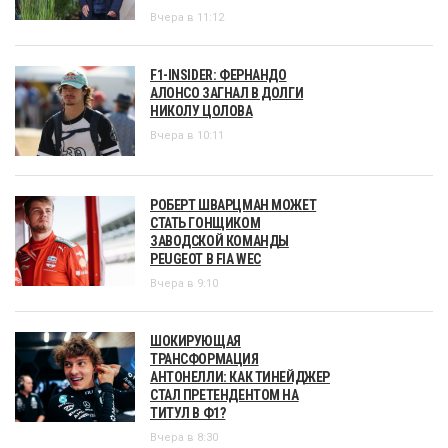
Вчера в 11:12
F1-INSIDER: ФЕРНАНДО
АЛОНСО ЗАГНАЛ В ДОЛГИ
НИКОЛУ ЦОЛОВА
Вчера в 10:11
РОБЕРТ ШВАРЦМАН МОЖЕТ
СТАТЬ ГОНЩИКОМ
ЗАВОДСКОЙ КОМАНДЫ
PEUGEOT В FIA WEC
Вчера в 9:10
ШОКИРУЮЩАЯ
ТРАНСФОРМАЦИЯ
АНТОНЕЛЛИ: КАК ТИНЕЙДЖЕР
СТАЛ ПРЕТЕНДЕНТОМ НА
ТИТУЛ В Ф1?
Вчера в 8:30