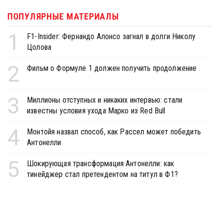
ПОПУЛЯРНЫЕ МАТЕРИАЛЫ
1
F1-Insider: Фернандо Алонсо загнал в долги Николу
Цолова
2
Фильм о Формуле 1 должен получить продолжение
3
Миллионы отступных и никаких интервью: стали
известны условия ухода Марко из Red Bull
4
Монтойя назвал способ, как Рассел может победить
Антонелли
5
Шокирующая трансформация Антонелли: как
тинейджер стал претендентом на титул в Ф1?