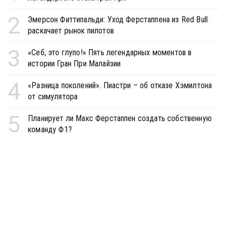
2
Эмерсон Фиттипальди: Уход Ферстаппена из Red Bull
раскачает рынок пилотов
3
«Себ, это глупо!» Пять легендарных моментов в
истории Гран При Малайзии
4
«Разница поколений». Пиастри – об отказе Хэмилтона
от симулятора
5
Планирует ли Макс Ферстаппен создать собственную
команду Ф1?