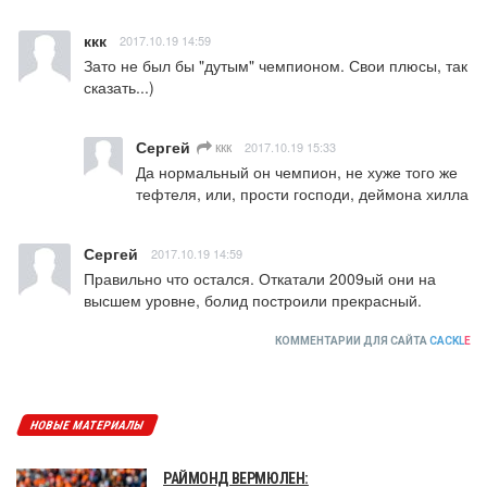
ккк
2017.10.19 14:59
Зато не был бы "дутым" чемпионом. Свои плюсы, так 
сказать...)
Сергей
ккк
2017.10.19 15:33
Да нормальный он чемпион, не хуже того же 
тефтеля, или, прости господи, деймона хилла
Сергей
2017.10.19 14:59
Правильно что остался. Откатали 2009ый они на 
высшем уровне, болид построили прекрасный.
КОММЕНТАРИИ ДЛЯ САЙТА
CACKL
E
НОВЫЕ МАТЕРИАЛЫ
РАЙМОНД ВЕРМЮЛЕН: