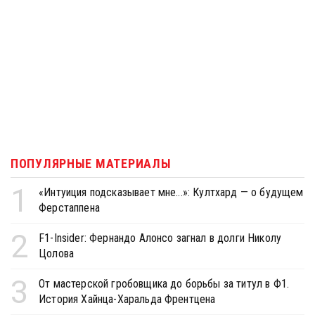
ПОПУЛЯРНЫЕ МАТЕРИАЛЫ
1
«Интуиция подсказывает мне...»: Култхард — о будущем
Ферстаппена
2
F1-Insider: Фернандо Алонсо загнал в долги Николу
Цолова
3
От мастерской гробовщика до борьбы за титул в Ф1.
История Хайнца-Харальда Френтцена