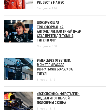
PEUGEOT В FIA WEC
Сегодня в 9:10
ШОКИРУЮЩАЯ
ТРАНСФОРМАЦИЯ
АНТОНЕЛЛИ: КАК ТИНЕЙДЖЕР
СТАЛ ПРЕТЕНДЕНТОМ НА
ТИТУЛ В Ф1?
Сегодня в 8:30
В MERCEDES ОТВЕТИЛИ,
МОЖЕТ ЛИ РАССЕЛ
ВЕРНУТЬСЯ В БОРЬБУ ЗА
ТИТУЛ
Вчера в 19:12
«ВСЕ СЛОЖНО». ФЕРСТАППЕН
ПОДВЕЛ ИТОГ ПЕРВОЙ
ПОЛОВИНЫ СЕЗОНА
Вчера в 18:15