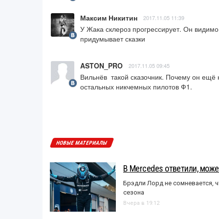
Максим Никитин
2017.11.05 11:39
У Жака склероз прогрессирует. Он видимо 
придумывает сказки
ASTON_PRO
2017.11.05 09:45
Вильнёв  такой сказочник. Почему он ещё 
остальных никчемных пилотов Ф1.
НОВЫЕ МАТЕРИАЛЫ
В Mercedes ответили, может
Брэдли Лорд не сомневается, 
сезона
Вчера в 19:12