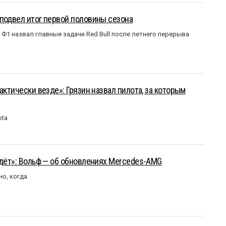
подвел итог первой половины сезона
Ф1 назвал главные задачи Red Bull после летнего перерыва
актически везде»: Грязин назвал пилота, за которым
ota
йдёт»: Вольф — об обновлениях Mercedes-AMG
но, когда