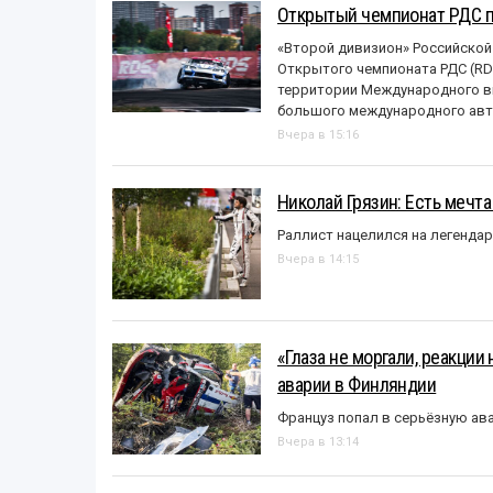
Открытый чемпионат РДС п
«Второй дивизион» Российской
Открытого чемпионата РДС (RDS
территории Международного вы
большого международного авт
Вчера в 15:16
Николай Грязин: Есть мечта
Раллист нацелился на легенда
Вчера в 14:15
«Глаза не моргали, реакции
аварии в Финляндии
Француз попал в серьёзную ав
Вчера в 13:14