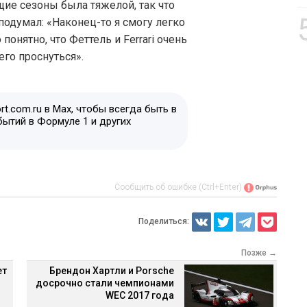
ие сезоны была тяжелой, так что
подумал: «Наконец-то я смогу легко
понятно, что Феттель и Ferrari очень
его проснуться».
t.com.ru в Max, чтобы всегда быть в
бытий в Формуле 1 и других
Сообщить об ошибке (Ctrl+Enter)
Поделиться:
Позже →
ет
Брендон Хартли и Porsche
досрочно стали чемпионами
WEC 2017 года