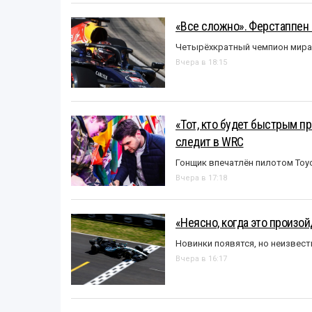
«Все сложно». Ферстаппен 
Четырёхкратный чемпион мира 
Вчера в 18:15
«Тот, кто будет быстрым пр
следит в WRC
Гонщик впечатлён пилотом Toy
Вчера в 17:18
«Неясно, когда это произо
Новинки появятся, но неизвест
Вчера в 16:17