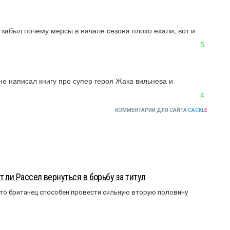
забыл почему мерсы в начале сезона плохо ехали, вот и 
5
не написал книгу про супер героя Жака вильнева и 
4
КОММЕНТАРИИ ДЛЯ САЙТА
CACKL
E
 ли Рассел вернуться в борьбу за титул
что британец способен провести сильную вторую половину