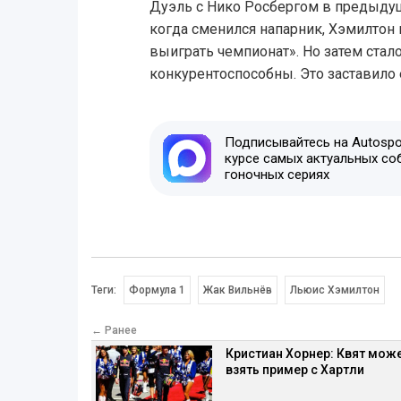
Дуэль с Нико Росбергом в предыдущ
когда сменился напарник, Хэмилтон 
выиграть чемпионат». Но затем стало 
конкурентоспособны. Это заставило 
Подписывайтесь на Autospor
курсе самых актуальных со
гоночных сериях
Теги:
Формула 1
Жак Вильнёв
Льюис Хэмилтон
← Ранее
Кристиан Хорнер: Квят мож
взять пример с Хартли