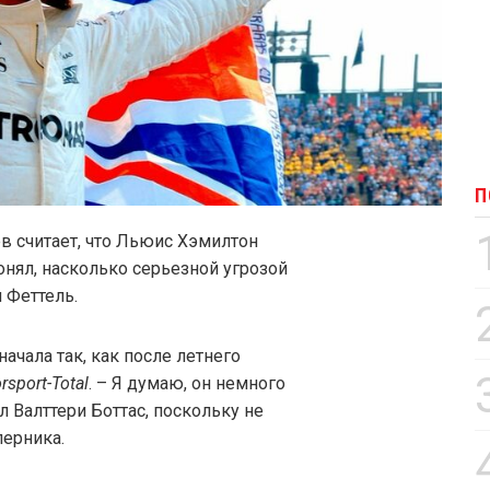
П
в считает, что Льюис Хэмилтон
онял, насколько серьезной угрозой
н Феттель.
ачала так, как после летнего
rsport-Total
. – Я думаю, он немного
л Валттери Боттас, поскольку не
перника.