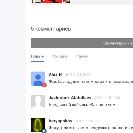
5 комментариев
Комментарии к э
Новые
Лучшие
Ранее
Alex N
2017.11.06 02:19
Жак был одним из немногих кто показывал
Javlonbek Abdullaev
2017.11.05 19:38
Бред сивой кобылы. Жак ни о чем.
batyapskov
2017.11.05 13:21
Жаку, платят, за его неадекват, аналогия 