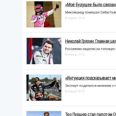
«Моё будущее было связано
Мексиканцу помешал Себастья
Вчера в 12:13
Николай Грязин: Главная це
Россиянин нацелен на топовую
Вчера в 11:12
«Интуиция подсказывает мн
Эксперт поделился мнением о п
Вчера в 10:11
Тео Пуршер стал пилотом O