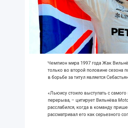
Чемпион мира 1997 года Жак Вильнё
только во второй половине сезона п
в борьбе за титул является Себастья
«Льюису стоило выступать с самого н
перерыва, – цитирует Вильнёва
Moto
расслабился, когда в команду прише
рассматривал его как серьезного со