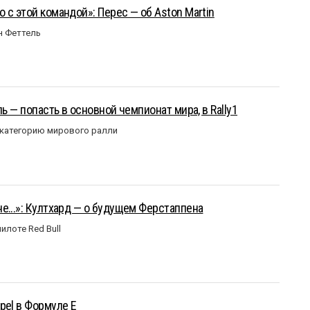
 с этой командой»: Перес — об Aston Martin
н Феттель
ль — попасть в основной чемпионат мира, в Rally1
 категорию мирового ралли
е...»: Култхард — о будущем Ферстаппена
илоте Red Bull
pel в Формуле Е