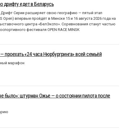
о дрифту едет в Беларусь
 Дрифт Серии расширяет свою географию — пятый этап
 Open) впервые пройдёт в Минске 15 и 16 августа 2026 года на
ставочного центра «БелЭкспо». Соревнования станут частью
оспортивного фестиваля OPEN RACE MINSK
 — проехать «24 часа Нюрбургринга» всей семьёй
рный марафон
 не было»: штурман Ожье — о состоянии пилота после
арию