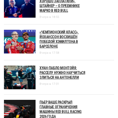
ХОРОШО ЗАПЛАТИЛИ».
ШТАЙНЕР – О ПРЕЕМНИКЕ
МАРКО В RED BULL
Вчера в 18:55
«ЧЕМПИОНСКИЙ КЛАСС».
ЙОХАНССОН ВОСХИЩЁН
ПОБЕДОЙ ХЭМИЛТОНА В
БАРСЕЛОНЕ
Вчера в 17:58
ХУАН-ПАБЛО МОНТОЙЯ:
РАССЕЛУ НУЖНО НАУЧИТЬСЯ
ЗЛИТЬСЯ НА АНТОНЕЛЛИ
Вчера в 17:01
ПЬЕР ВАШЕ РАСКРЫЛ
ГЛАВНЫЕ ОГРАНИЧЕНИЯ
МАШИНЫ RED BULL RACING
2026 ГОДА