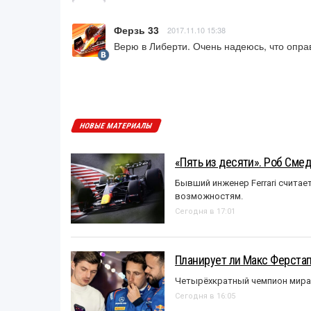
Ферзь 33
2017.11.10 15:38
Верю в Либерти. Очень надеюсь, что опр
НОВЫЕ МАТЕРИАЛЫ
«Пять из десяти». Роб Смед
Бывший инженер Ferrari считае
возможностям.
Сегодня в 17:01
Планирует ли Макс Ферста
Четырёхкратный чемпион мира 
Сегодня в 16:05