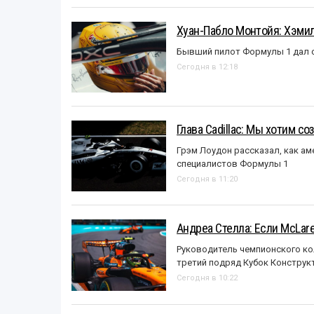
Хуан-Пабло Монтойя: Хэмилт
Бывший пилот Формулы 1 дал с
Сегодня в 12:18
Глава Cadillac: Мы хотим с
Грэм Лоудон рассказал, как а
специалистов Формулы 1
Сегодня в 11:20
Андреа Стелла: Если McLar
Руководитель чемпионского ко
третий подряд Кубок Конструк
Сегодня в 10:22