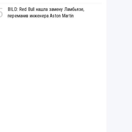
5
BILD: Red Bull нашла замену Ламбьязе,
переманив инженера Aston Martin