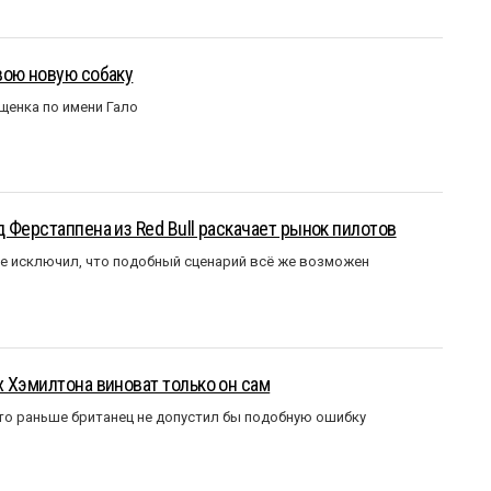
вою новую собаку
щенка по имени Гало
 Ферстаппена из Red Bull раскачает рынок пилотов
е исключил, что подобный сценарий всё же возможен
 Хэмилтона виноват только он сам
то раньше британец не допустил бы подобную ошибку