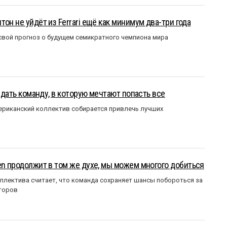
он не уйдёт из Ferrari ещё как минимум два-три года
вой прогноз о будущем семикратного чемпиона мира
оздать команду, в которую мечтают попасть все
мериканский коллектив собирается привлечь лучших
en продолжит в том же духе, мы можем многого добиться
ллектива считает, что команда сохраняет шансы побороться за
торов