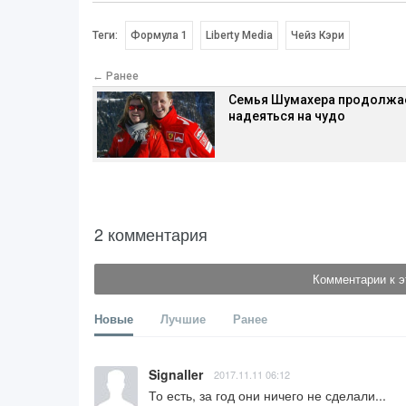
Теги:
Формула 1
Liberty Media
Чейз Кэри
← Ранее
Семья Шумахера продолжа
надеяться на чудо
2 комментария
Комментарии к э
Новые
Лучшие
Ранее
Signaller
2017.11.11 06:12
То есть, за год они ничего не сделали...