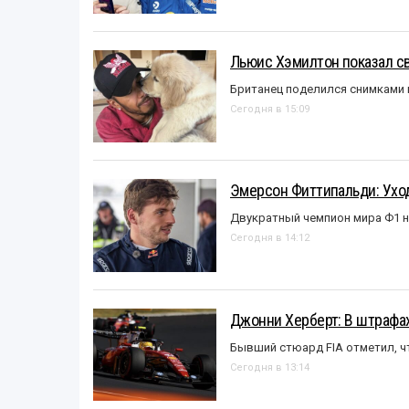
Льюис Хэмилтон показал с
Британец поделился снимками 
Сегодня в 15:09
Эмерсон Фиттипальди: Уход
Двукратный чемпион мира Ф1 н
Сегодня в 14:12
Джонни Херберт: В штрафах
Бывший стюард FIA отметил, ч
Сегодня в 13:14