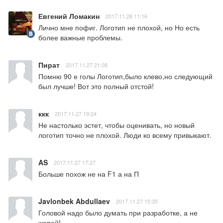
Евгений Ломакин
2017.11.28 11:16
Лично мне пофиг. Логотип не плохой, но Но есть 
более важные проблемы.
Пират
2017.11.27 21:08
Помню 90 е голы Логотип,было клево,но следующий 
был лучше! Вот это полный отстой!
ккк
2017.11.27 19:24
Не настолько эстет, чтобы оценивать, но новый 
логотип точно не плохой. Люди ко всему привыкают.
AS
2017.11.27 17:27
Больше похож не на F1 а на П
Javlonbek Abdullaev
2017.11.27 15:35
Головой надо было думать при разработке, а не 
жопой!