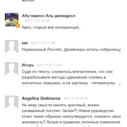
Абу-наркоз Аль-димедрол
2017.11.27 12:46
Авно, старый вне конкуренции.
ккк
2017.11.27 11:48
Нормальный Логотип. Дизайнеры-эстеты собрались)
1
Игорь
2017.11.27 11:26
Судя по тексту, сложилось впечатление, что они 
разрабатывали методы удержание плазмы в 
магнитных ловушках, а не картинку - пятиминутку.
1
Angelina Grebtsova
2017.11.27 09:39
Не вижу смысла менять красивый, всеми 
узнаваемый логотип. Зачем?! Новое руководство 
хочет таким образом самоутвердится, показать свою 
значимость? Лучше в правилах логичные изменения 