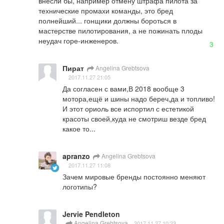
внесли бы, например отмену штрафа пилота за 
технические промахи команды, это бред 
полнейший... гонщики должны бороться в 
мастерстве пилотирования, а не пожинать плоды 
неудач горе-инженеров.
3
Пират
Angelina Grebtsova
2017.11.27 21:05
Да согласен с вами,В 2018 вообще 3 
мотора,ещё и шины надо береч,да и топливо!
И этот ориоль все испортил с естетикой 
красоты своей,куда не смотриш везде бред 
какое то...
apranzo
Angelina Grebtsova
2017.11.27 11:08
Зачем мировые бренды постоянно меняют 
логотипы?
Jervie Pendleton
Angelina Grebtsova
2017.11.27 10:23