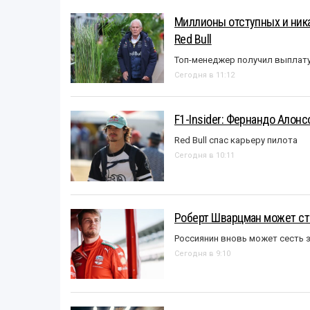
Миллионы отступных и ника
Red Bull
Топ-менеджер получил выплат
Сегодня в 11:12
F1-Insider: Фернандо Алонс
Red Bull спас карьеру пилота
Сегодня в 10:11
Роберт Шварцман может ст
Россиянин вновь может сесть з
Сегодня в 9:10