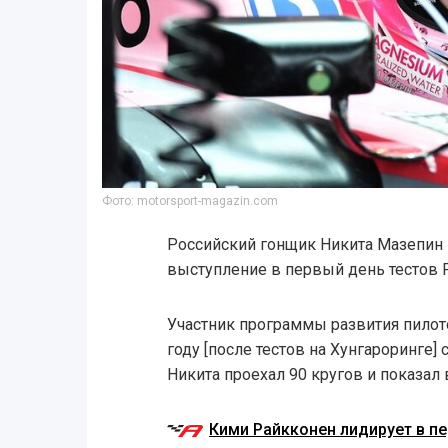
Фото: motorsport-magazin.com
Российский гонщик Никита Мазепин
выступление в первый день тестов Pi
Участник программы развития пилотов
году [после тестов на Хунгароринге]
Никита проехал 90 кругов и показал 
Кими Райкконен лидирует в пе