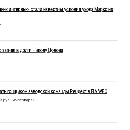
ких интервью: стали известны условия ухода Марко из
у
о загнал в долги Николу Цолова
ать гонщиком заводской команды Peugeot в FIA WEC
а руль «гиперкара»