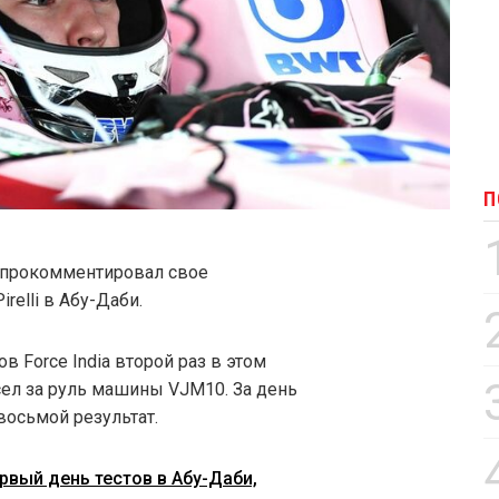
П
 прокомментировал свое
relli в Абу-Даби.
 Force India второй раз в этом
 сел за руль машины VJM10. За день
восьмой результат.
рвый день тестов в Абу-Даби,