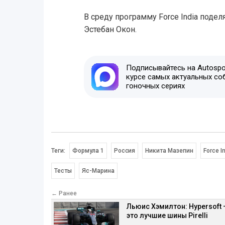
В среду программу Force India поде
Эстебан Окон.
Подписывайтесь на Autospor
курсе самых актуальных со
гоночных сериях
Теги:
Формула 1
Россия
Никита Мазепин
Force I
Тесты
Яс-Марина
← Ранее
Льюис Хэмилтон: Hypersoft 
это лучшие шины Pirelli