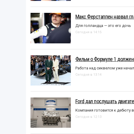
Макс Ферстаппен назвал гл
Для голландца — это его дочь
Сегодня в 14:15
Фильм о Формуле 1 должен
Работа над сиквелом уже нача
Сегодня в 13:14
Ford дал послушать двигате
Компания готовится к дебюту 
Сегодня в 12:13