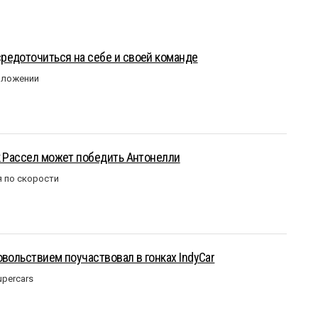
редоточиться на себе и своей команде
оложении
к Рассел может победить Антонелли
 по скорости
овольствием поучаствовал в гонках IndyCar
upercars