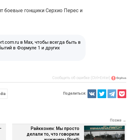
лят боевые гонщики Серхио Перес и
t.com.ru в Max, чтобы всегда быть в
бытий в Формуле 1 и других
Сообщить об ошибке (Ctrl+Enter)
Поделиться:
ndia
Позже →
–
Райкконен: Мы просто
делали то, что говорили
инженеры Pirelli