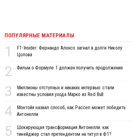
ПОПУЛЯРНЫЕ МАТЕРИАЛЫ
1
F1-Insider: Фернандо Алонсо загнал в долги Николу
Цолова
2
Фильм о Формуле 1 должен получить продолжение
3
Миллионы отступных и никаких интервью: стали
известны условия ухода Марко из Red Bull
4
Монтойя назвал способ, как Рассел может победить
Антонелли
5
Шокирующая трансформация Антонелли: как
тинейджер стал претендентом на титул в Ф1?