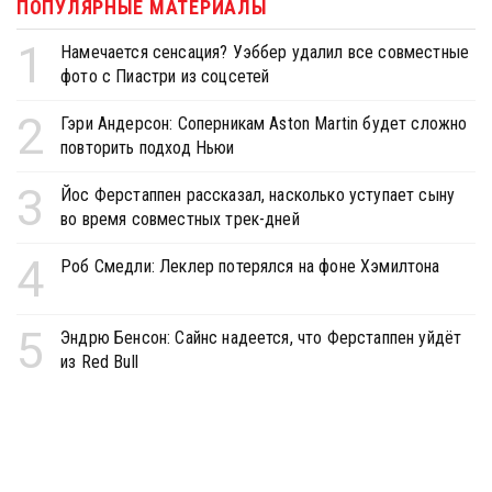
ПОПУЛЯРНЫЕ МАТЕРИАЛЫ
1
Намечается сенсация? Уэббер удалил все совместные
фото с Пиастри из соцсетей
2
Гэри Андерсон: Соперникам Aston Martin будет сложно
повторить подход Ньюи
3
Йос Ферстаппен рассказал, насколько уступает сыну
во время совместных трек-дней
4
Роб Смедли: Леклер потерялся на фоне Хэмилтона
5
Эндрю Бенсон: Сайнс надеется, что Ферстаппен уйдёт
из Red Bull