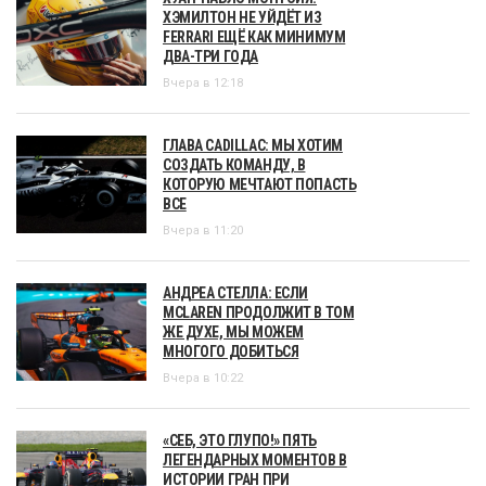
ХЭМИЛТОН НЕ УЙДЁТ ИЗ
FERRARI ЕЩЁ КАК МИНИМУМ
ДВА-ТРИ ГОДА
Вчера в 12:18
ГЛАВА CADILLAC: МЫ ХОТИМ
СОЗДАТЬ КОМАНДУ, В
КОТОРУЮ МЕЧТАЮТ ПОПАСТЬ
ВСЕ
Вчера в 11:20
АНДРЕА СТЕЛЛА: ЕСЛИ
MCLAREN ПРОДОЛЖИТ В ТОМ
ЖЕ ДУХЕ, МЫ МОЖЕМ
МНОГОГО ДОБИТЬСЯ
Вчера в 10:22
«СЕБ, ЭТО ГЛУПО!» ПЯТЬ
ЛЕГЕНДАРНЫХ МОМЕНТОВ В
ИСТОРИИ ГРАН ПРИ