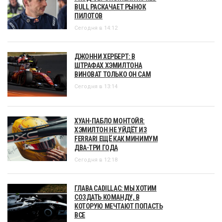
BULL РАСКАЧАЕТ РЫНОК
ПИЛОТОВ
Сегодня в 14:12
ДЖОННИ ХЕРБЕРТ: В
ШТРАФАХ ХЭМИЛТОНА
ВИНОВАТ ТОЛЬКО ОН САМ
Сегодня в 13:14
ХУАН-ПАБЛО МОНТОЙЯ:
ХЭМИЛТОН НЕ УЙДЁТ ИЗ
FERRARI ЕЩЁ КАК МИНИМУМ
ДВА-ТРИ ГОДА
Сегодня в 12:18
ГЛАВА CADILLAC: МЫ ХОТИМ
СОЗДАТЬ КОМАНДУ, В
КОТОРУЮ МЕЧТАЮТ ПОПАСТЬ
ВСЕ