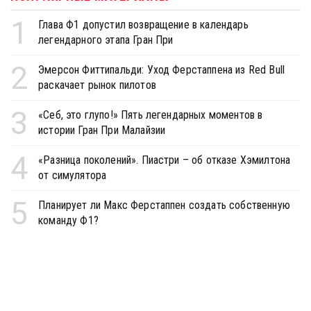
1
Глава Ф1 допустил возвращение в календарь
легендарного этапа Гран При
2
Эмерсон Фиттипальди: Уход Ферстаппена из Red Bull
раскачает рынок пилотов
3
«Себ, это глупо!» Пять легендарных моментов в
истории Гран При Малайзии
4
«Разница поколений». Пиастри – об отказе Хэмилтона
от симулятора
5
Планирует ли Макс Ферстаппен создать собственную
команду Ф1?