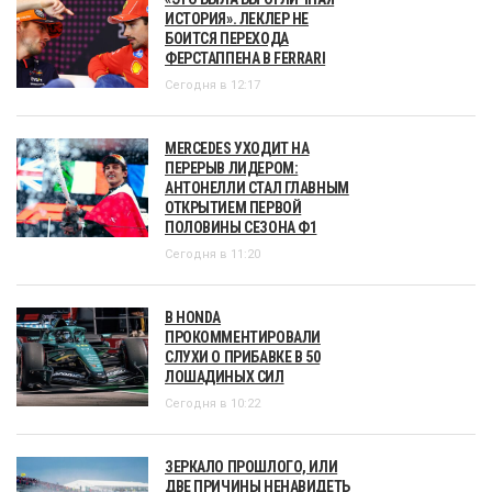
ИСТОРИЯ». ЛЕКЛЕР НЕ
БОИТСЯ ПЕРЕХОДА
ФЕРСТАППЕНА В FERRARI
Сегодня в 12:17
MERCEDES УХОДИТ НА
ПЕРЕРЫВ ЛИДЕРОМ:
АНТОНЕЛЛИ СТАЛ ГЛАВНЫМ
ОТКРЫТИЕМ ПЕРВОЙ
ПОЛОВИНЫ СЕЗОНА Ф1
Сегодня в 11:20
В HONDA
ПРОКОММЕНТИРОВАЛИ
СЛУХИ О ПРИБАВКЕ В 50
ЛОШАДИНЫХ СИЛ
Сегодня в 10:22
ЗЕРКАЛО ПРОШЛОГО, ИЛИ
ДВЕ ПРИЧИНЫ НЕНАВИДЕТЬ