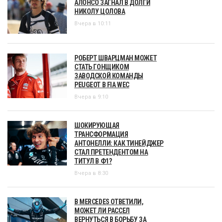
АЛОНСО ЗАГНАЛ В ДОЛГИ
НИКОЛУ ЦОЛОВА
Вчера в 10:11
РОБЕРТ ШВАРЦМАН МОЖЕТ
СТАТЬ ГОНЩИКОМ
ЗАВОДСКОЙ КОМАНДЫ
PEUGEOT В FIA WEC
Вчера в 9:10
ШОКИРУЮЩАЯ
ТРАНСФОРМАЦИЯ
АНТОНЕЛЛИ: КАК ТИНЕЙДЖЕР
СТАЛ ПРЕТЕНДЕНТОМ НА
ТИТУЛ В Ф1?
Вчера в 8:30
В MERCEDES ОТВЕТИЛИ,
МОЖЕТ ЛИ РАССЕЛ
ВЕРНУТЬСЯ В БОРЬБУ ЗА