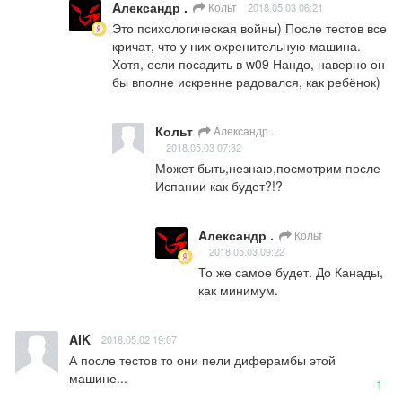
Aлександр .
Кольт
2018.05.03 06:21
Это психологическая войны) После тестов все 
кричат, что у них охренительную машина. 

Хотя, если посадить в w09 Нандо, наверно он 
бы вполне искренне радовался, как ребёнок)
Кольт
Aлександр .
2018.05.03 07:32
Может быть,незнаю,посмотрим после 
Испании как будет?!?
Aлександр .
Кольт
2018.05.03 09:22
То же самое будет. До Канады, 
как минимум.
AIK
2018.05.02 19:07
А после тестов то они пели диферамбы этой 
машине...
1