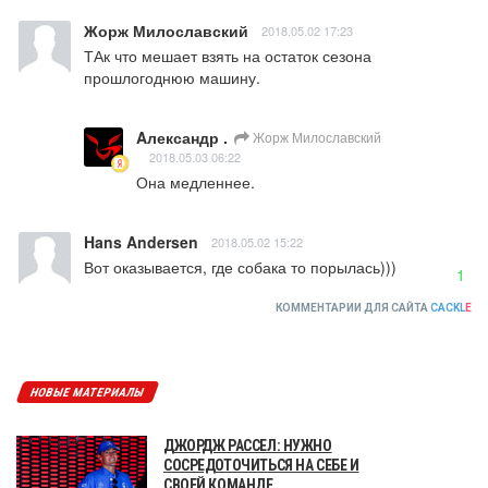
Жорж Милославский
2018.05.02 17:23
ТАк что мешает взять на остаток сезона 
прошлогоднюю машину.
Aлександр .
Жорж Милославский
2018.05.03 06:22
Она медленнее.
Hans Andersen
2018.05.02 15:22
Вот оказывается, где собака то порылась)))
1
КОММЕНТАРИИ ДЛЯ САЙТА
CACKL
E
НОВЫЕ МАТЕРИАЛЫ
ДЖОРДЖ РАССЕЛ: НУЖНО
СОСРЕДОТОЧИТЬСЯ НА СЕБЕ И
СВОЕЙ КОМАНДЕ