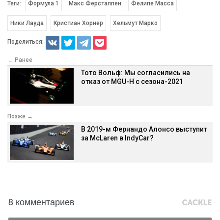
Теги:
Формула 1
Макс Ферстаппен
Фелипе Масса
Ники Лауда
Кристиан Хорнер
Хельмут Марко
Поделиться:
← Ранее
Тото Вольф: Мы согласились на
отказ от MGU-H с сезона-2021
Позже →
В 2019-м Фернандо Алонсо выступит
за McLaren в IndyCar?
8 комментариев