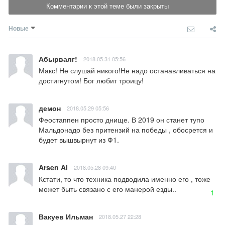
Комментарии к этой теме были закрыты
Новые
Абырвалг!
2018.05.31 05:56
Макс! Не слушай никого!Не надо останавливаться на 
достигнутом! Бог любит троицу!
демон
2018.05.29 05:56
Феостаппен просто днище. В 2019 он станет тупо 
Мальдонадо без притензий на победы , обосрется и 
будет вышвырнут из Ф1.
Arsen Al
2018.05.28 09:40
Кстати, то что техника подводила именно его , тоже 
может быть связано с его манерой езды..
1
Вакуев Ильман
2018.05.27 22:28