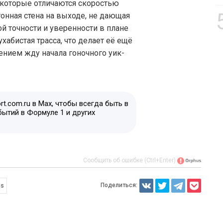
 которые отличаются скоростью
тонная стена на выходе, не дающая
ой точности и уверенности в плане
хабистая трасса, что делает её ещё
ением жду начала гоночного уик-
t.com.ru в Max, чтобы всегда быть в
бытий в Формуле 1 и других
Сообщить об ошибке (Ctrl+Enter)
Поделиться:
ms