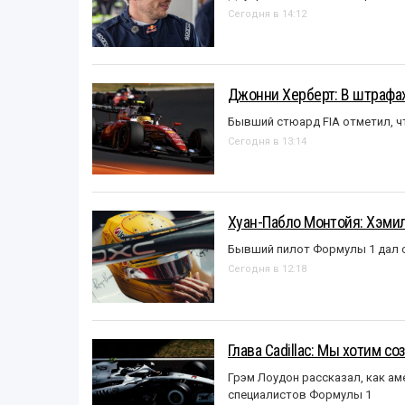
Сегодня в 14:12
Джонни Херберт: В штрафах
Бывший стюард FIA отметил, ч
Сегодня в 13:14
Хуан-Пабло Монтойя: Хэмилт
Бывший пилот Формулы 1 дал с
Сегодня в 12:18
Глава Cadillac: Мы хотим с
Грэм Лоудон рассказал, как а
специалистов Формулы 1