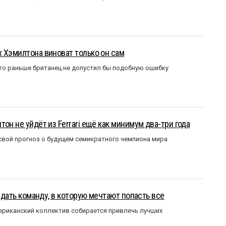
 Хэмилтона виноват только он сам
то раньше британец не допустил бы подобную ошибку
он не уйдёт из Ferrari ещё как минимум два-три года
вой прогноз о будущем семикратного чемпиона мира
оздать команду, в которую мечтают попасть все
мериканский коллектив собирается привлечь лучших