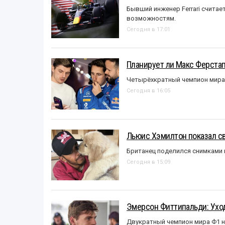
Бывший инженер Ferrari считае
возможностям.
Сегодня в 17:01
Планирует ли Макс Ферста
Четырёхкратный чемпион мира 
Сегодня в 16:05
Льюис Хэмилтон показал с
Британец поделился снимками 
Сегодня в 15:09
Эмерсон Фиттипальди: Уход
Двукратный чемпион мира Ф1 н