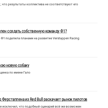
т, что результаты коллектива не соответствуют его
ппен создать собственную команду Ф1?
Ф1 поделила планами на развитие Verstappen Racing
вою новую собаку
щенка по имени Гало
 Ферстаппена из Red Bull раскачает рынок пилотов
е исключил, что подобный сценарий всё же возможен