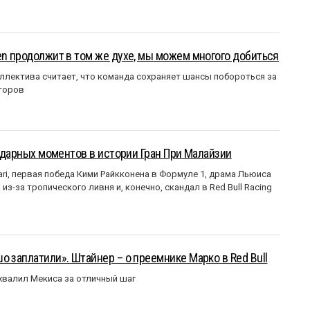
en продолжит в том же духе, мы можем многого добиться
ллектива считает, что команда сохраняет шансы побороться за
торов
ендарных моментов в истории Гран При Малайзии
ri, первая победа Кими Райкконена в Формуле 1, драма Льюиса
з-за тропического ливня и, конечно, скандал в Red Bull Racing
о заплатили». Штайнер – о преемнике Марко в Red Bull
валил Мекиса за отличный шаг