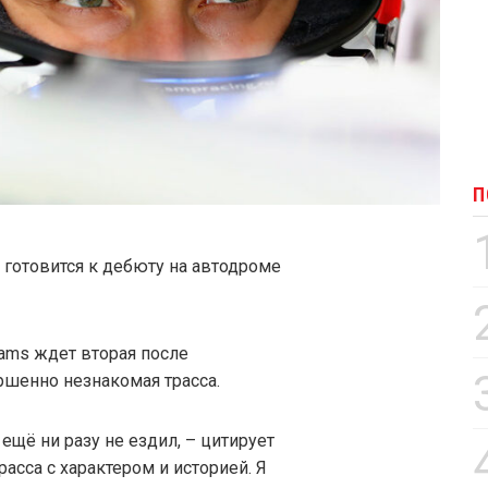
П
 готовится к дебюту на автодроме
iams ждет вторая после
ршенно незнакомая трасса.
 ещё ни разу не ездил, – цитирует
Трасса с характером и историей. Я