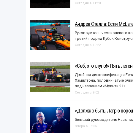
Сегодня в 11:20
Андреа Стелла: Если McLar
Руководитель чемпионского ко
третий подряд Кубок Конструк
Сегодня в 10:22
«Себ, это глупо!» Пять лег
Двойная дисквалификация Ferra
Хэмилтона, половинчатые очки и
под названием «Mульти 21»…
Сегодня в 9:02
«Должно быть, Лагрю хорош
Бывший руководитель Haas пох
Вчера в 18:55