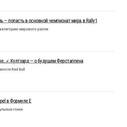
ль — попасть в основной чемпионат мира, в Rally1
 категорию мирового ралли
е...»: Култхард — о будущем Ферстаппена
илоте Red Bull
pel в Формуле Е
ульные гонки