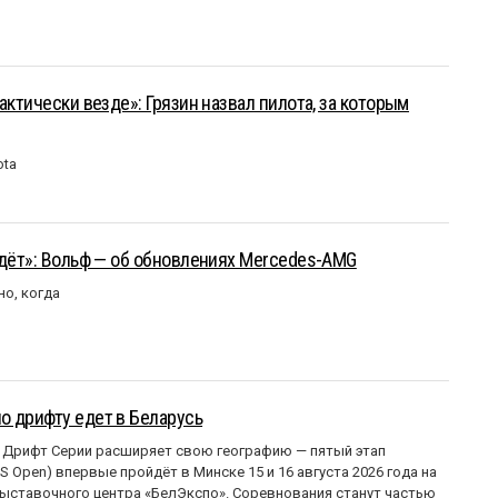
актически везде»: Грязин назвал пилота, за которым
ota
йдёт»: Вольф — об обновлениях Mercedes-AMG
но, когда
о дрифту едет в Беларусь
 Дрифт Серии расширяет свою географию — пятый этап
 Open) впервые пройдёт в Минске 15 и 16 августа 2026 года на
ставочного центра «БелЭкспо». Соревнования станут частью