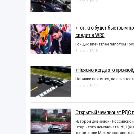
Вчера в 18:15
«Тот, кто будет быстрым пр
следит в WRC
Гонщик впечатлён пилотом Toy
Вчера в 17:18
«Неясно, когда это произо
Новинки появятся, но неизвест
Вчера в 16:17
Открытый чемпионат РДС п
«Второй дивизион» Российской
Открытого чемпионата РДС (RDS
территории Международного вы