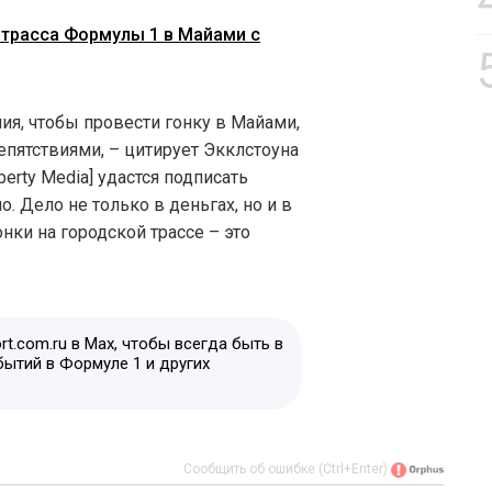
 трасса Формулы 1 в Майами с
ия, чтобы провести гонку в Майами,
епятствиями, – цитирует Экклстоуна
berty Media] удастся подписать
о. Дело не только в деньгах, но и в
нки на городской трассе – это
t.com.ru в Max, чтобы всегда быть в
бытий в Формуле 1 и других
Сообщить об ошибке (Ctrl+Enter)