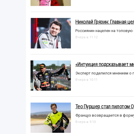
Николай Грязин: Главная це
Россиянин нацелен на топовую
Вчера в 11:12
«Интуиция подсказывает мн
Эксперт поделился мнением о п
Вчера в 10:11
Тео Пуршер стал пилотом O
Француз возвращается в форм
Вчера в 9:10