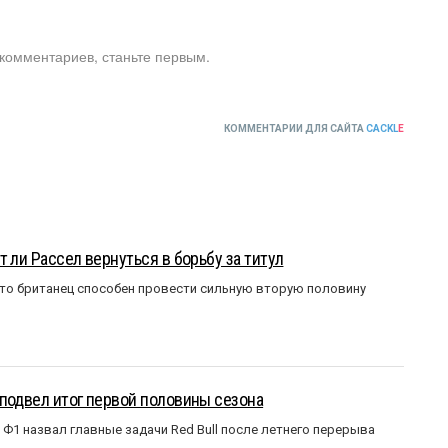
 комментариев, станьте первым.
КОММЕНТАРИИ ДЛЯ САЙТА
CACKL
E
 ли Рассел вернуться в борьбу за титул
что британец способен провести сильную вторую половину
подвел итог первой половины сезона
Ф1 назвал главные задачи Red Bull после летнего перерыва