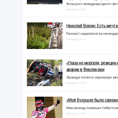
большого международного авт
Вчера в 15:16
Николай Грязин: Есть мечта
Раллист нацелился на легенда
Вчера в 14:15
«Глаза не моргали, реакции
аварии в Финляндии
Француз попал в серьёзную ав
Вчера в 13:14
«Моё будущее было связано
Мексиканцу помешал Себастья
Вчера в 12:13