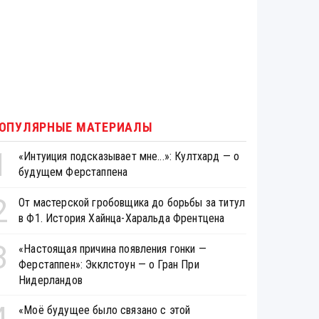
ОПУЛЯРНЫЕ МАТЕРИАЛЫ
1
«Интуиция подсказывает мне...»: Култхард — о
будущем Ферстаппена
2
От мастерской гробовщика до борьбы за титул
в Ф1. История Хайнца-Харальда Френтцена
3
«Настоящая причина появления гонки —
Ферстаппен»: Экклстоун — о Гран При
Нидерландов
4
«Моё будущее было связано с этой