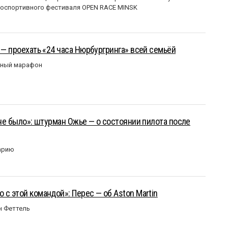
оспортивного фестиваля OPEN RACE MINSK
 — проехать «24 часа Нюрбургринга» всей семьёй
рный марафон
 не было»: штурман Ожье — о состоянии пилота после
арию
 с этой командой»: Перес — об Aston Martin
н Феттель