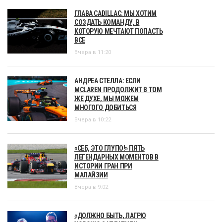
ГЛАВА CADILLAC: МЫ ХОТИМ
СОЗДАТЬ КОМАНДУ, В
КОТОРУЮ МЕЧТАЮТ ПОПАСТЬ
ВСЕ
Вчера в 11:20
АНДРЕА СТЕЛЛА: ЕСЛИ
MCLAREN ПРОДОЛЖИТ В ТОМ
ЖЕ ДУХЕ, МЫ МОЖЕМ
МНОГОГО ДОБИТЬСЯ
Вчера в 10:22
«СЕБ, ЭТО ГЛУПО!» ПЯТЬ
ЛЕГЕНДАРНЫХ МОМЕНТОВ В
ИСТОРИИ ГРАН ПРИ
МАЛАЙЗИИ
Вчера в 9:02
«ДОЛЖНО БЫТЬ, ЛАГРЮ