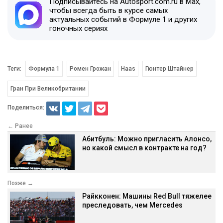
Подписывайтесь на Autosport.com.ru в Max,
чтобы всегда быть в курсе самых
актуальных событий в Формуле 1 и других
гоночных сериях
Теги:
Формула 1
Ромен Грожан
Haas
Гюнтер Штайнер
Гран При Великобритании
Поделиться:
← Ранее
Абитбуль: Можно пригласить Алонсо,
но какой смысл в контракте на год?
Позже →
Райкконен: Машины Red Bull тяжелее
преследовать, чем Mercedes