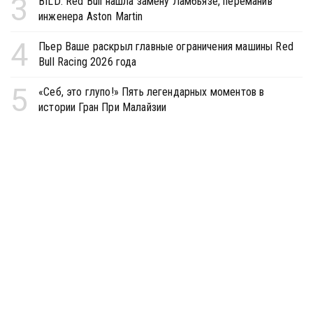
3
BILD: Red Bull нашла замену Ламбьязе, переманив
инженера Aston Martin
4
Пьер Ваше раскрыл главные ограничения машины Red
Bull Racing 2026 года
5
«Себ, это глупо!» Пять легендарных моментов в
истории Гран При Малайзии