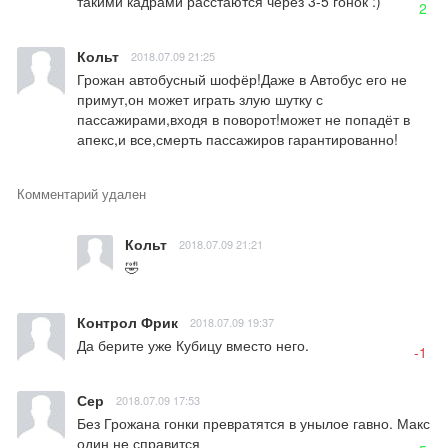
такими кадрами расстаются через 3-5 гонок :)
2
Кольт
2018.07.09 21:25
Грожан автобусный шофёр!Даже в Автобус его не 
примут,он может играть злую шутку с 
пассажирами,входя в поворот!может не попадёт в 
апекс,и все,смерть пассажиров гарантированно!
Комментарий удален
Кольт
2018.07.09 21:21
🤣
Контрол Фрик
2018.07.09 19:37
Да берите уже Кубицу вместо него.
-1
Сер
2018.07.09 17:53
Без Грожана гонки превратятся в унылое гавно. Макс 
один не справится