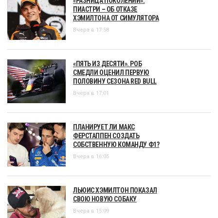
«РАЗНИЦА ПОКОЛЕНИЙ».
ПИАСТРИ – ОБ ОТКАЗЕ
ХЭМИЛТОНА ОТ СИМУЛЯТОРА
Вчера в 17:58
«ПЯТЬ ИЗ ДЕСЯТИ». РОБ
СМЕДЛИ ОЦЕНИЛ ПЕРВУЮ
ПОЛОВИНУ СЕЗОНА RED BULL
Вчера в 17:01
ПЛАНИРУЕТ ЛИ МАКС
ФЕРСТАППЕН СОЗДАТЬ
СОБСТВЕННУЮ КОМАНДУ Ф1?
Вчера в 16:05
ЛЬЮИС ХЭМИЛТОН ПОКАЗАЛ
СВОЮ НОВУЮ СОБАКУ
Вчера в 15:09