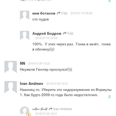
5
ким ботасов
Сер
2018.07.10 09:08
сто пудов
Андрей Бодров
Сер
2018.07.10 03:34
100%.  У этих через раз.  Гонка в зачёт,  гонка 
в обочину))))
NN
2018.07.09 15:22
Неужели Гюнтер проснулся!)))
Ivan Andreev
2018.07.09 14:51
Наконец-то. Уберите это недоразумение из Формулы 
1. Как будто 2009-го года было недостаточно.
2
--//-- //--//
Ivan Andreev
2018.07.09 16:01